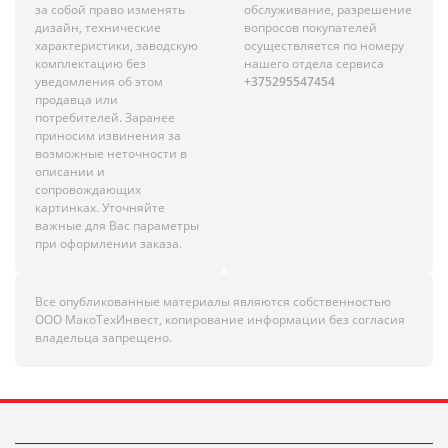
за собой право изменять
обслуживание, разрешение
дизайн, технические
вопросов покупателей
характеристики, заводскую
осуществляется по номеру
комплектацию без
нашего отдела сервиса
уведомления об этом
+375295547454
продавца или
потребителей. Заранее
приносим извинения за
возможные неточности в
описании и
сопровождающих
картинках. Уточняйте
важные для Вас параметры
при оформлении заказа.
Все опубликованные материалы являются собственностью
ООО МакоТехИнвест, копирование информации без согласия
владельца запрещено.