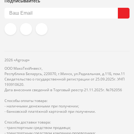
Подписывайтесь
2026 «Agroup»
ООО МакоТехИнвест,
Республика Беларусь, 220070, г.Минск, ул.Радиальная, д.11Б, пом.11
Свидетельство о государственной регистрации от 25.09.2025г. УНП
193910620.
Дата внесения сведений в Торговый реестр 21.11.2025г. №762056
Способы оплаты товара:
- наличными денежными при получении;
- банковской платёжной карточкой при получении.
Способы доставки товара:
- транспортным средством продавца;
- транспортным средством компании-перевозчика;