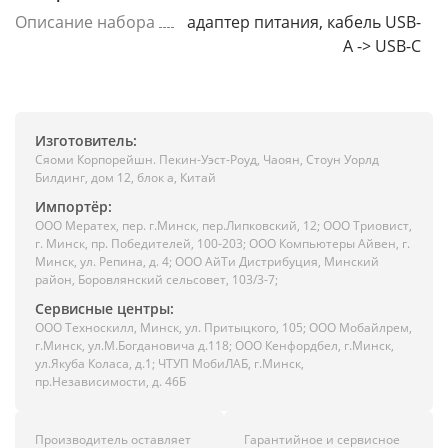
Описание набора
адаптер питания, кабель USB-
A -> USB-C
Изготовитель:
Сяоми Корпорейшн. Пекин-Уэст-Роуд, Чаоян, Стоун Уорлд
Билдинг, дом 12, блок а, Китай
Импортёр:
ООО Мератех, пер. г.Минск, пер.Липковский, 12; ООО Триовист,
г. Минск, пр. Победителей, 100-203; ООО Компьютеры Айвен, г.
Минск, ул. Репина, д. 4; ООО АйТи Дистрибуция, Минский
район, Боровлянский сельсовет, 103/3-7;
Сервисные центры:
ООО Техноскилл, Минск, ул. Притыцкого, 105; ООО Мобайлрем,
г.Минск, ул.М.Богдановича д.118; ООО Кенфордбел, г.Минск,
ул.Якуба Коласа, д.1; ЧТУП МобиЛАБ, г.Минск,
пр.Независимости, д. 46Б
Производитель оставляет
Гарантийное и сервисное