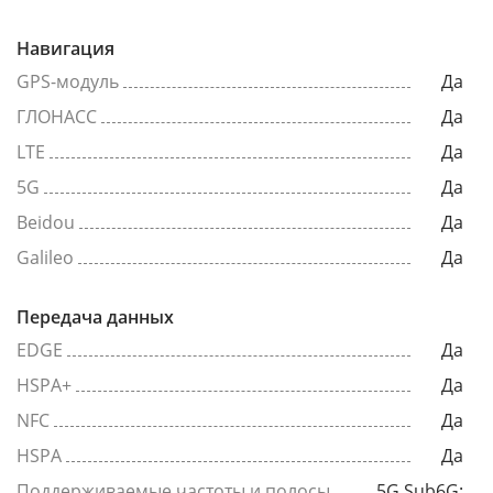
Навигация
GPS-модуль
Да
ГЛОНАСС
Да
LTE
Да
5G
Да
Beidou
Да
Galileo
Да
Передача данных
EDGE
Да
HSPA+
Да
NFC
Да
HSPA
Да
Поддерживаемые частоты и полосы
5G Sub6G: