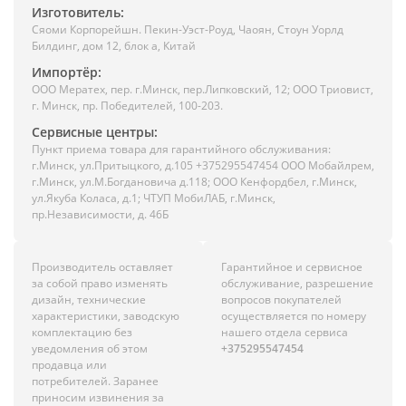
Изготовитель:
Сяоми Корпорейшн. Пекин-Уэст-Роуд, Чаоян, Стоун Уорлд
Билдинг, дом 12, блок а, Китай
Импортёр:
ООО Мератех, пер. г.Минск, пер.Липковский, 12; ООО Триовист,
г. Минск, пр. Победителей, 100-203.
Сервисные центры:
Пункт приема товара для гарантийного обслуживания:
г.Минск, ул.Притыцкого, д.105 +375295547454 ООО Мобайлрем,
г.Минск, ул.М.Богдановича д.118; ООО Кенфордбел, г.Минск,
ул.Якуба Коласа, д.1; ЧТУП МобиЛАБ, г.Минск,
пр.Независимости, д. 46Б
Производитель оставляет
Гарантийное и сервисное
за собой право изменять
обслуживание, разрешение
дизайн, технические
вопросов покупателей
характеристики, заводскую
осуществляется по номеру
комплектацию без
нашего отдела сервиса
уведомления об этом
+375295547454
продавца или
потребителей. Заранее
приносим извинения за