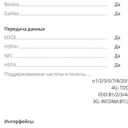
Beidou
Да
Galileo
Да
Передача данных
EDGE
Да
HSPA+
Да
NFC
Да
HSPA
Да
Поддерживаемые частоты и полосы
n1/2/3/5/7/8/20
4G: TDD
FDD:B1/2/3/4
3G: WCDMA:B1/2
Интерфейсы