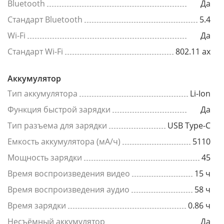
Bluetooth
Да
Стандарт Bluetooth
5.4
Wi-Fi
Да
Стандарт Wi-Fi
802.11 ax
Аккумулятор
Тип аккумулятора
Li-Ion
Функция быстрой зарядки
Да
Тип разъема для зарядки
USB Type-C
Емкость аккумулятора (мА/ч)
5110
Мощность зарядки
45
Время воспроизведения видео
15 ч
Время воспроизведения аудио
58 ч
Время зарядки
0.86 ч
Несъёмный аккумулятор
Да