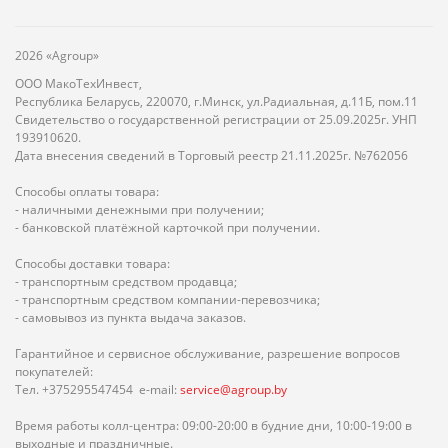
2026 «Agroup»
ООО МакоТехИнвест,
Республика Беларусь, 220070, г.Минск, ул.Радиальная, д.11Б, пом.11
Свидетельство о государственной регистрации от 25.09.2025г. УНП
193910620.
Дата внесения сведений в Торговый реестр 21.11.2025г. №762056
Способы оплаты товара:
- наличными денежными при получении;
- банковской платёжной карточкой при получении.
Способы доставки товара:
- транспортным средством продавца;
- транспортным средством компании-перевозчика;
- самовывоз из пункта выдача заказов.
Гарантийное и сервисное обслуживание, разрешение вопросов
покупателей:
Тел. +375295547454 e-mail:
service@agroup.by
Время работы колл-центра: 09:00-20:00 в будние дни, 10:00-19:00 в
выходные и праздничные.