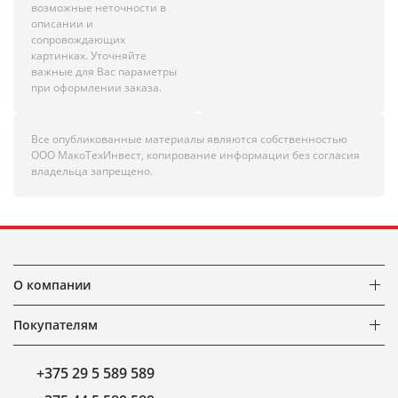
возможные неточности в
описании и
сопровождающих
картинках. Уточняйте
важные для Вас параметры
при оформлении заказа.
Все опубликованные материалы являются собственностью
ООО МакоТехИнвест, копирование информации без согласия
владельца запрещено.
О компании
Покупателям
+375 29 5 589 589