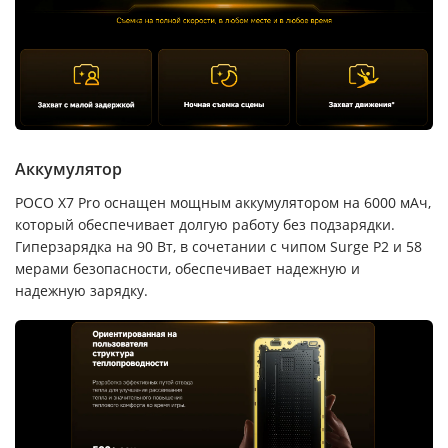
Аккумулятор
POCO X7 Pro оснащен мощным аккумулятором на 6000 мАч,
который обеспечивает долгую работу без подзарядки.
Гиперзарядка на 90 Вт, в сочетании с чипом Surge P2 и 58
мерами безопасности, обеспечивает надежную и
надежную зарядку.