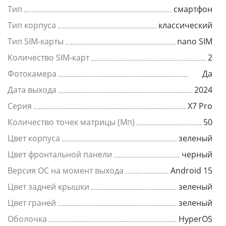
Тип
смартфон
Тип корпуса
классический
Тип SIM-карты
nano SIM
Количество SIM-карт
2
Фотокамера
Да
Дата выхода
2024
Серия
X7 Pro
Количество точек матрицы (Мп)
50
Цвет корпуса
зеленый
Цвет фронтальной панели
черный
Версия ОС на момент выхода
Android 15
Цвет задней крышки
зеленый
Цвет граней
зеленый
Оболочка
HyperOS