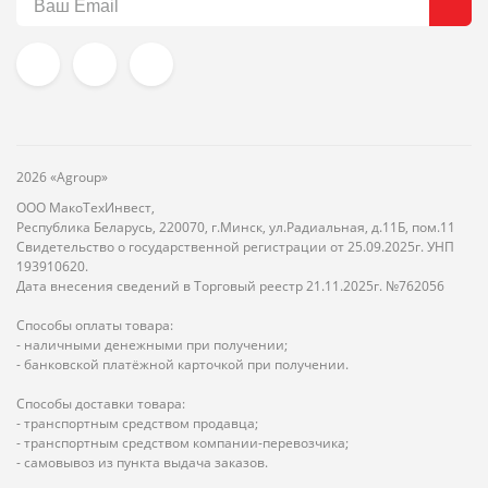
2026 «Agroup»
ООО МакоТехИнвест,
Республика Беларусь, 220070, г.Минск, ул.Радиальная, д.11Б, пом.11
Свидетельство о государственной регистрации от 25.09.2025г. УНП
193910620.
Дата внесения сведений в Торговый реестр 21.11.2025г. №762056
Способы оплаты товара:
- наличными денежными при получении;
- банковской платёжной карточкой при получении.
Способы доставки товара:
- транспортным средством продавца;
- транспортным средством компании-перевозчика;
- самовывоз из пункта выдача заказов.