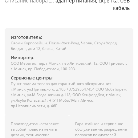
Описание набора
адаптер питания, скрепка, USB
кабель
Изготовитель:
Сяоми Корпорейшн. Пекин-Уэст-Роуд, Чаоян, Стоун Уорлд
Билдинг, дом 12, блок а, Китай
Импортёр:
ООО Мератех, пер. г.Минск, пер.Липковский, 12; ООО Триовист,
г. Минск, пр. Победителей, 100-203.
Сервисные центры:
Пункт приема товара для гарантийного обслуживания:
г.Минск, ул.Притыцкого, д.105 +375295547454 ООО Мобайлрем,
г.Минск, ул.М.Богдановича д.118; ООО Кенфордбел, г.Минск,
ул.Якуба Коласа, д.1; ЧТУП МобиЛАБ, г.Минск,
пр.Независимости, д. 46Б
Производитель оставляет
Гарантийное и сервисное
за собой право изменять
обслуживание, разрешение
дизайн, технические
вопросов покупателей