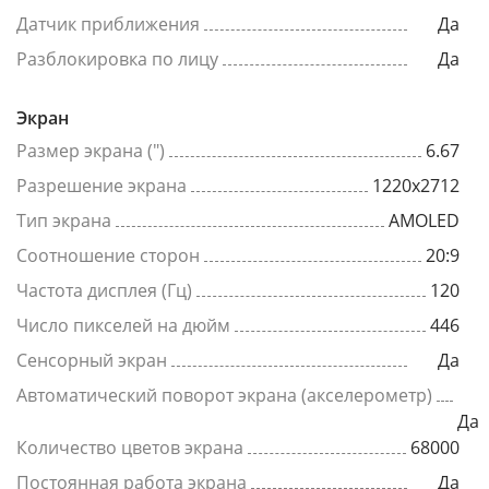
Датчик приближения
Да
Разблокировка по лицу
Да
Экран
Размер экрана (")
6.67
Разрешение экрана
1220x2712
Тип экрана
AMOLED
Соотношение сторон
20:9
Частота дисплея (Гц)
120
Число пикселей на дюйм
446
Сенсорный экран
Да
Автоматический поворот экрана (акселерометр)
Да
Количество цветов экрана
68000
Постоянная работа экрана
Да