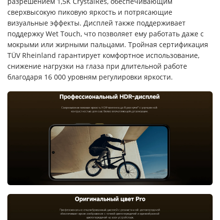
разрешением 1,5K CrystalRes, обеспечивающим
сверхвысокую пиковую яркость и потрясающие
визуальные эффекты. Дисплей также поддерживает
поддержку Wet Touch, что позволяет ему работать даже с
мокрыми или жирными пальцами. Тройная сертификация
TÜV Rheinland гарантирует комфортное использование,
снижение нагрузки на глаза при длительной работе
благодаря 16 000 уровням регулировки яркости.