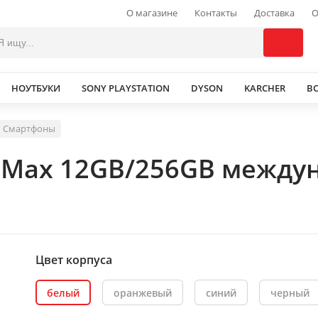
О магазине
Контакты
Доставка
О
НОУТБУКИ
SONY PLAYSTATION
DYSON
KARCHER
В
Смартфоны
 Max 12GB/256GB между
Цвет корпуса
белый
оранжевый
синий
черный