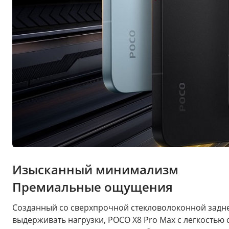
Изысканный минимализм
Премиальные ощущения
Созданный со сверхпрочной стекловолоконной задне
выдерживать нагрузки, POCO X8 Pro Max с легкостью