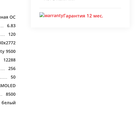
Гарантия 12 мес.
нная ОС
6.83
120
80x2772
ty 9500
12288
256
50
AMOLED
8500
белый