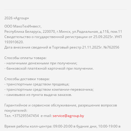
2026 «Agroup»
ООО МакоТехИнвест,
Республика Беларусь, 220070, г.Минск, ул.Радиальная, д.11Б, пом.11
Свидетельство о государственной регистрации от 25.09.2025г. УНП
193910620.
Дата внесения сведений в Торговый реестр 21.11.2025г. №762056
Способы оплаты товара:
- наличными денежными при получении;
- банковской платёжной карточкой при получении.
Способы доставки товара:
- транспортным средством продавца;
- транспортным средством компании-перевозчика;
- самовывоз из пункта выдача заказов.
Гарантийное и сервисное обслуживание, разрешение вопросов
покупателей:
Тел. +375295547454 e-mail:
service@agroup.by
Время работы колл-центра: 09:00-20:00 в будние дни, 10:00-19:00 в