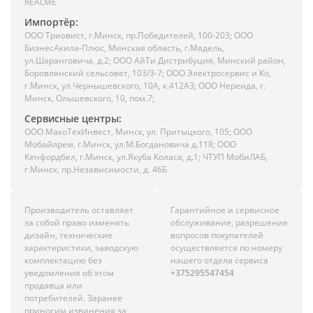
REALME
Импортёр:
ООО Триовист, г.Минск, пр.Победителей, 100-203; ООО
БизнесАкила-Плюс, Минская область, г.Мядель,
ул.Шаранговича, д.2; ООО АйТи Дистрибуция, Минский район,
Боровлянский сельсовет, 103/3-7; ООО Электросервис и Ко,
г.Минск, ул.Чернышевского, 10А, к.412АЗ; ООО Нереида, г.
Минск, Ольшевского, 10, пом.7;
Сервисные центры:
ООО МакоТехИнвест, Минск, ул. Притыцкого, 105; ООО
Мобайлрем, г.Минск, ул.М.Богдановича д.118; ООО
Кенфордбел, г.Минск, ул.Якуба Коласа, д.1; ЧТУП МобиЛАБ,
г.Минск, пр.Независимости, д. 46Б
Производитель оставляет
Гарантийное и сервисное
за собой право изменять
обслуживание, разрешение
дизайн, технические
вопросов покупателей
характеристики, заводскую
осуществляется по номеру
комплектацию без
нашего отдела сервиса
уведомления об этом
+375295547454
продавца или
потребителей. Заранее
приносим извинения за