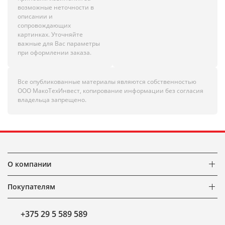
возможные неточности в
описании и
сопровождающих
картинках. Уточняйте
важные для Вас параметры
при оформлении заказа.
Все опубликованные материалы являются собственностью
ООО МакоТехИнвест, копирование информации без согласия
владельца запрещено.
О компании
Покупателям
+375 29 5 589 589