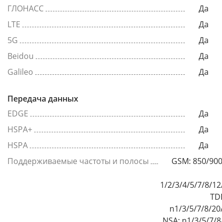
ГЛОНАСС
Да
LTE
Да
5G
Да
Beidou
Да
Galileo
Да
Передача данных
EDGE
Да
HSPA+
Да
HSPA
Да
Поддерживаемые частоты и полосы
GSM: 850/90
1/2/3/4/5/7/8/1
TDD
n1/3/5/7/8/20
NSA: n1/3/5/7/8