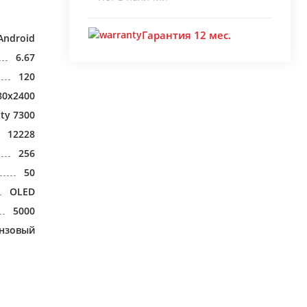
Гарантия 12 мес.
Android
6.67
120
80x2400
ty 7300
12228
256
50
OLED
5000
нзовый