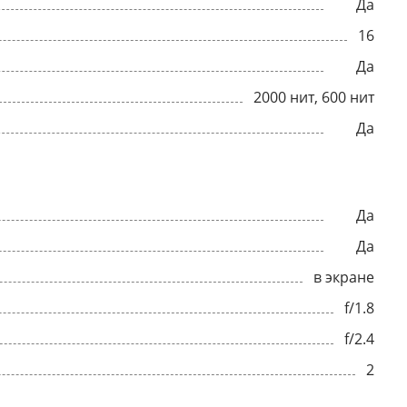
Да
16
Да
2000 нит, 600 нит
Да
Да
Да
в экране
f/1.8
f/2.4
2