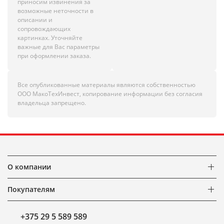
приносим извинения за
возможные неточности в
описании и
сопровождающих
картинках. Уточняйте
важные для Вас параметры
при оформлении заказа.
Все опубликованные материалы являются собственностью
ООО МакоТехИнвест, копирование информации без согласия
владельца запрещено.
О компании
Покупателям
+375 29 5 589 589