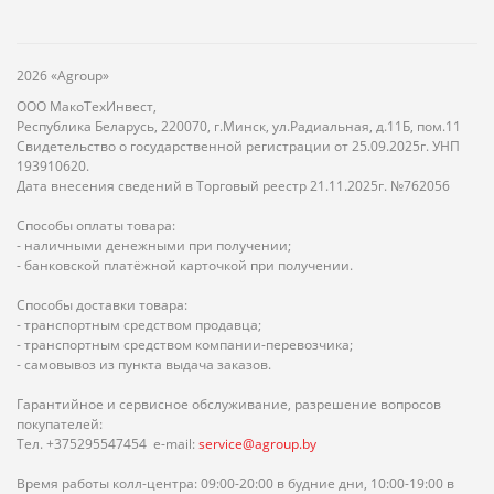
2026 «Agroup»
ООО МакоТехИнвест,
Республика Беларусь, 220070, г.Минск, ул.Радиальная, д.11Б, пом.11
Свидетельство о государственной регистрации от 25.09.2025г. УНП
193910620.
Дата внесения сведений в Торговый реестр 21.11.2025г. №762056
Способы оплаты товара:
- наличными денежными при получении;
- банковской платёжной карточкой при получении.
Способы доставки товара:
- транспортным средством продавца;
- транспортным средством компании-перевозчика;
- самовывоз из пункта выдача заказов.
Гарантийное и сервисное обслуживание, разрешение вопросов
покупателей:
Тел. +375295547454 e-mail:
service@agroup.by
Время работы колл-центра: 09:00-20:00 в будние дни, 10:00-19:00 в