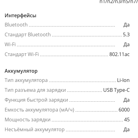
n1/n2/n3/n5/n7
Интерфейсы
Bluetooth
Да
Стандарт Bluetooth
5.3
Wi-Fi
Да
Стандарт Wi-Fi
802.11ac
Аккумулятор
Тип аккумулятора
Li-Ion
Тип разъема для зарядки
USB Type-C
Функция быстрой зарядки
Да
Емкость аккумулятора (мА/ч)
6000
Мощность зарядки
45
Несъёмный аккумулятор
Да