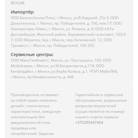
REALME
Импортёр:
ООО БизнесАкила-Плюc, г.Минск, ул.В.Хоружей, 25к.3; ООО
Домотехника, г. Минск, пр. Победителей, д. 106, пом.17; ООО
Компьютеры Айвен, г. Минск, ул. Репина, д. 4; ООО АйТи
Дистрибуция, Минский район, Боровлянский сельсовет, 103/3-
7; ООО Мератех, пер. г.Минск, пер.Липковский, 12; ООО
Триовист, г. Минск, пр. Победителей, 100-203.
Сервисные центры:
ООО МакоТехИнвест, Минск, ул. Притыцкого, 105; ООО
Мобайлрем, г.Минск, ул.М.Богдановича д.118; ООО
Кенфордбел, г.Минск, ул.Якуба Коласа, д.1; ЧТУП МобиЛАБ,
г.Минск, пр.Независимости, д. 46Б
Производитель оставляет
Гарантийное и сервисное
за собой право изменять
обслуживание, разрешение
дизайн, технические
вопросов покупателей
характеристики, заводскую
осуществляется по номеру
комплектацию без
нашего отдела сервиса
уведомления об этом
+375295547454
продавца или
потребителей. Заранее