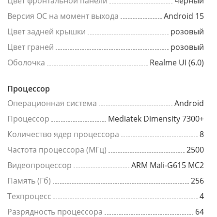
Цвет фронтальной панели
черный
Версия ОС на момент выхода
Android 15
Цвет задней крышки
розовый
Цвет граней
розовый
Оболочка
Realme UI (6.0)
Процессор
Операционная система
Android
Процессор
Mediatek Dimensity 7300+
Количество ядер процессора
8
Частота процессора (МГц)
2500
Видеопроцессор
ARM Mali-G615 MC2
Память (Гб)
256
Техпроцесс
4
Разрядность процессора
64