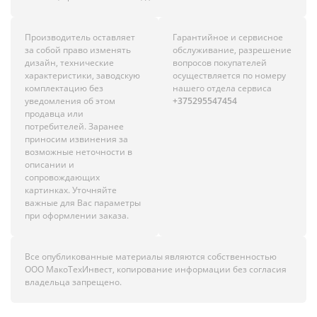
Производитель оставляет
Гарантийное и сервисное
за собой право изменять
обслуживание, разрешение
дизайн, технические
вопросов покупателей
характеристики, заводскую
осуществляется по номеру
комплектацию без
нашего отдела сервиса
уведомления об этом
+375295547454
продавца или
потребителей. Заранее
приносим извинения за
возможные неточности в
описании и
сопровождающих
картинках. Уточняйте
важные для Вас параметры
при оформлении заказа.
Все опубликованные материалы являются собственностью
ООО МакоТехИнвест, копирование информации без согласия
владельца запрещено.