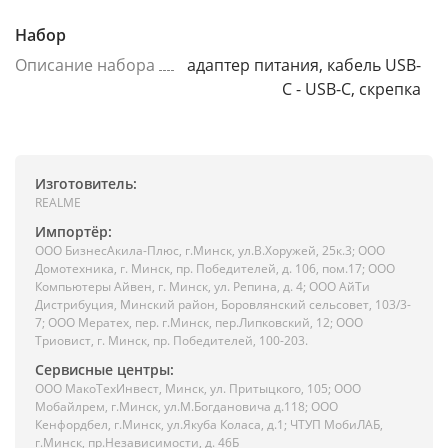
Набор
Описание набора
адаптер питания, кабель USB-
C - USB-C, скрепка
Изготовитель:
REALME
Импортёр:
ООО БизнесАкила-Плюc, г.Минск, ул.В.Хоружей, 25к.3; ООО
Домотехника, г. Минск, пр. Победителей, д. 106, пом.17; ООО
Компьютеры Айвен, г. Минск, ул. Репина, д. 4; ООО АйТи
Дистрибуция, Минский район, Боровлянский сельсовет, 103/3-
7; ООО Мератех, пер. г.Минск, пер.Липковский, 12; ООО
Триовист, г. Минск, пр. Победителей, 100-203.
Сервисные центры:
ООО МакоТехИнвест, Минск, ул. Притыцкого, 105; ООО
Мобайлрем, г.Минск, ул.М.Богдановича д.118; ООО
Кенфордбел, г.Минск, ул.Якуба Коласа, д.1; ЧТУП МобиЛАБ,
г.Минск, пр.Независимости, д. 46Б