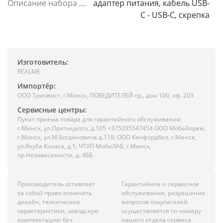
Описание набора
адаптер питания, кабель USB-
C - USB-C, скрепка
Изготовитель:
REALME
Импортёр:
ООО Триовист, г.Минск, ПОБЕДИТЕЛЕЙ пр., дом 100, оф. 203
Сервисные центры:
Пункт приема товара для гарантийного обслуживания:
г.Минск, ул.Притыцкого, д.105 +375295547454 ООО Мобайлрем,
г.Минск, ул.М.Богдановича д.118; ООО Кенфордбел, г.Минск,
ул.Якуба Коласа, д.1; ЧТУП МобиЛАБ, г.Минск,
пр.Независимости, д. 46Б
Производитель оставляет
Гарантийное и сервисное
за собой право изменять
обслуживание, разрешение
дизайн, технические
вопросов покупателей
характеристики, заводскую
осуществляется по номеру
комплектацию без
нашего отдела сервиса