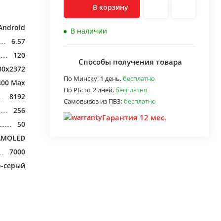
В корзину
Android
В наличии
6.57
120
Способы получения товара
80x2372
По Минску:
1 день,
бесплатно
400 Max
По РБ:
от 2 дней,
бесплатно
8192
Самовывоз из ПВЗ:
бесплатно
256
Гарантия 12 мес.
50
AMOLED
7000
о-серый