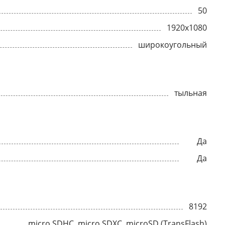
50
1920x1080
широкоугольный
тыльная
Да
Да
8192
micro SDHC, micro SDXC, microSD (TransFlash)