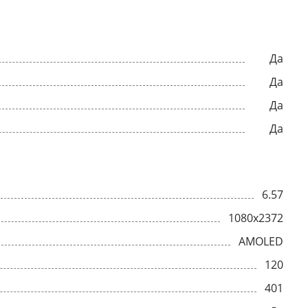
Да
Да
Да
Да
6.57
1080x2372
AMOLED
120
401