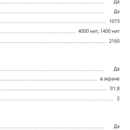
Да
Да
1073
4000 нит, 1400 нит
2160
Да
в экране
f/1.8
2
Да