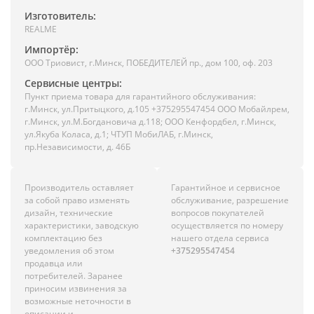
Изготовитель:
REALME
Импортёр:
ООО Триовист, г.Минск, ПОБЕДИТЕЛЕЙ пр., дом 100, оф. 203
Сервисные центры:
Пункт приема товара для гарантийного обслуживания:
г.Минск, ул.Притыцкого, д.105 +375295547454 ООО Мобайлрем,
г.Минск, ул.М.Богдановича д.118; ООО Кенфордбел, г.Минск,
ул.Якуба Коласа, д.1; ЧТУП МобиЛАБ, г.Минск,
пр.Независимости, д. 46Б
Производитель оставляет
Гарантийное и сервисное
за собой право изменять
обслуживание, разрешение
дизайн, технические
вопросов покупателей
характеристики, заводскую
осуществляется по номеру
комплектацию без
нашего отдела сервиса
уведомления об этом
+375295547454
продавца или
потребителей. Заранее
приносим извинения за
возможные неточности в
описании и