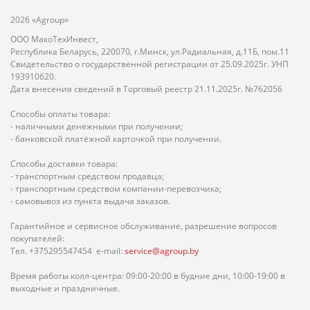
2026 «Agroup»
ООО МакоТехИнвест,
Республика Беларусь, 220070, г.Минск, ул.Радиальная, д.11Б, пом.11
Свидетельство о государственной регистрации от 25.09.2025г. УНП
193910620.
Дата внесения сведений в Торговый реестр 21.11.2025г. №762056
Способы оплаты товара:
- наличными денежными при получении;
- банковской платёжной карточкой при получении.
Способы доставки товара:
- транспортным средством продавца;
- транспортным средством компании-перевозчика;
- самовывоз из пункта выдача заказов.
Гарантийное и сервисное обслуживание, разрешение вопросов
покупателей:
Тел. +375295547454 e-mail:
service@agroup.by
Время работы колл-центра: 09:00-20:00 в будние дни, 10:00-19:00 в
выходные и праздничные.