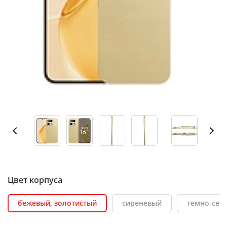
Цвет корпуса
бежевый, золотистый
сиреневый
темно-сер