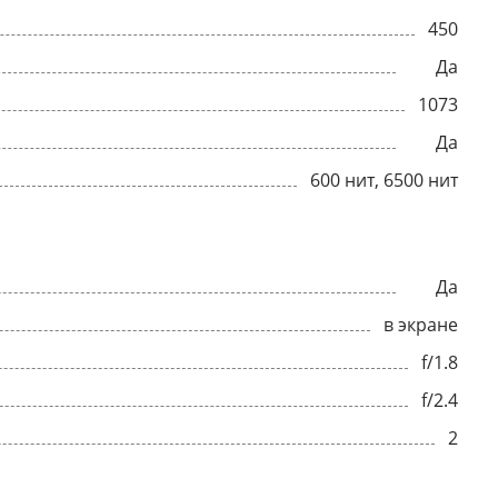
450
Да
1073
Да
600 нит, 6500 нит
Да
в экране
f/1.8
f/2.4
2