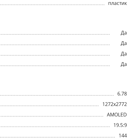
пластик
Да
Да
Да
Да
6.78
1272x2772
AMOLED
19.5:9
144