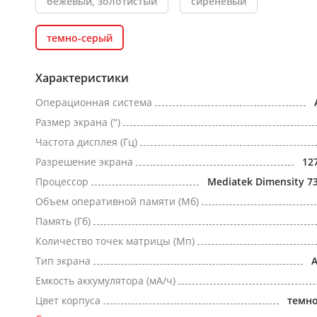
бежевый, золотистый
сиреневый
темно-серый
Характеристики
Операционная система
Размер экрана (")
Частота дисплея (Гц)
Разрешение экрана
12
Процессор
Mediatek Dimensity 7
Объем оперативной памяти (Мб)
Память (Гб)
Количество точек матрицы (Мп)
Тип экрана
Емкость аккумулятора (мА/ч)
Цвет корпуса
темн