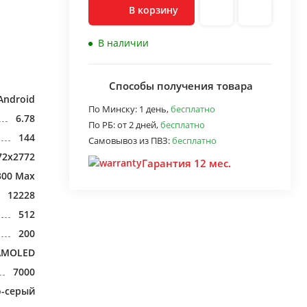
В корзину
В наличии
Способы получения товара
Android
По Минску:
1 день,
бесплатно
6.78
По РБ:
от 2 дней,
бесплатно
144
Самовывоз из ПВЗ:
бесплатно
72x2772
Гарантия 12 мес.
300 Max
12228
512
200
AMOLED
7000
о-серый