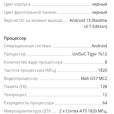
Цвет корпуса
черный
Цвет фронтальной панели
черный
Версия ОС на момент выхода
Android 13 (Realme
UI T Edition)
Процессор
Операционная система
Android
Процессор
UniSoC Tiger T612
Количество ядер процессора
8
Частота процессора (МГц)
1820
Видеопроцессор
Mali-G57 MC2
Память (Гб)
128
Техпроцесс
12
Разрядность процессора
64
Микроархитектура ЦПУ
2 x Cortex-A75 1820 МГц,