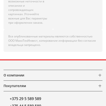
возможные неточности в
описании и
сопровождающих
картинках. Уточняйте
важные для Вас параметры
при оформлении заказа.
Все опубликованные материалы являются собственностью
ООО МакоТехИнвест, копирование информации без согласия
владельца запрещено.
О компании
Покупателям
+375 29 5 589 589