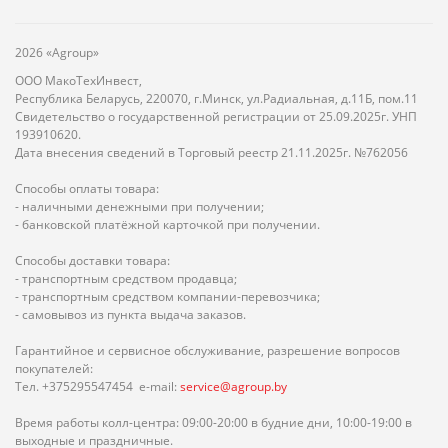
2026 «Agroup»
ООО МакоТехИнвест,
Республика Беларусь, 220070, г.Минск, ул.Радиальная, д.11Б, пом.11
Свидетельство о государственной регистрации от 25.09.2025г. УНП
193910620.
Дата внесения сведений в Торговый реестр 21.11.2025г. №762056
Способы оплаты товара:
- наличными денежными при получении;
- банковской платёжной карточкой при получении.
Способы доставки товара:
- транспортным средством продавца;
- транспортным средством компании-перевозчика;
- самовывоз из пункта выдача заказов.
Гарантийное и сервисное обслуживание, разрешение вопросов
покупателей:
Тел. +375295547454 e-mail:
service@agroup.by
Время работы колл-центра: 09:00-20:00 в будние дни, 10:00-19:00 в
выходные и праздничные.