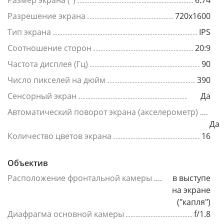
Размер экрана (")
6.74
Разрешение экрана
720x1600
Тип экрана
IPS
Соотношение сторон
20:9
Частота дисплея (Гц)
90
Число пикселей на дюйм
390
Сенсорный экран
Да
Автоматический поворот экрана (акселерометр)
Да
Количество цветов экрана
16
Объектив
Расположение фронтальной камеры
в выступе
на экране
("капля")
Диафрагма основной камеры
f/1.8