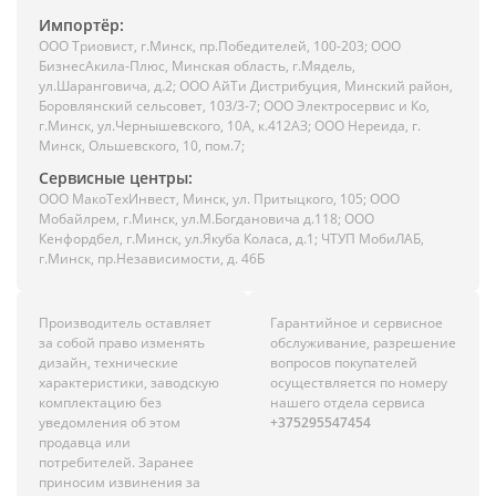
Импортёр:
ООО Триовист, г.Минск, пр.Победителей, 100-203; ООО
БизнесАкила-Плюс, Минская область, г.Мядель,
ул.Шаранговича, д.2; ООО АйТи Дистрибуция, Минский район,
Боровлянский сельсовет, 103/3-7; ООО Электросервис и Ко,
г.Минск, ул.Чернышевского, 10А, к.412АЗ; ООО Нереида, г.
Минск, Ольшевского, 10, пом.7;
Сервисные центры:
ООО МакоТехИнвест, Минск, ул. Притыцкого, 105; ООО
Мобайлрем, г.Минск, ул.М.Богдановича д.118; ООО
Кенфордбел, г.Минск, ул.Якуба Коласа, д.1; ЧТУП МобиЛАБ,
г.Минск, пр.Независимости, д. 46Б
Производитель оставляет
Гарантийное и сервисное
за собой право изменять
обслуживание, разрешение
дизайн, технические
вопросов покупателей
характеристики, заводскую
осуществляется по номеру
комплектацию без
нашего отдела сервиса
уведомления об этом
+375295547454
продавца или
потребителей. Заранее
приносим извинения за