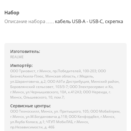
Набор
Описание набора
кабель USB-A - USB-C, скрепка
Изготовитель:
REALME
Импортёр:
ООО Триовист, г.Минск, пр.Победителей, 100-203; ООО
БизнесАкила-Плюс, Минская область, г.Мядель,
ул.Шаранговича, д.2; ООО АйТи Дистрибуция, Минский район,
Боровлянский сельсовет, 103/3-7; ООО Электросервис и Ко,
г.Минск, ул.Чернышевского, 10А, к.412АЗ; ООО Нереида, г.
Минск, Ольшевского, 10, пом.7;
Сервисные центры:
ООО Техноскилл, Минск, ул. Притыцкого, 105; ООО Мобайлрем,
г.Минск, ул.М.Богдановича д.118; ООО Кенфордбел, г.Минск,
ул.Якуба Коласа, д.1; ЧТУП МобиЛАБ, г.Минск,
пр.Независимости, д. 46Б