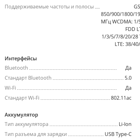
Поддерживаемые частоты и полосы
GS
850/900/1800/1
МГц WCDMA: 1/
FDD L
1/3/5/7/8/20/28
LTE: 38/40
Интерфейсы
Bluetooth
Да
Стандарт Bluetooth
5.0
Wi-Fi
Да
Стандарт Wi-Fi
802.11ac
Аккумулятор
Тип аккумулятора
Li-Ion
Тип разъема для зарядки
USB Type-C