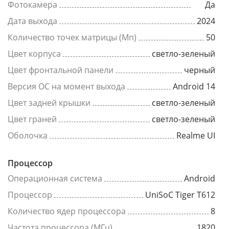
Фотокамера
Да
Дата выхода
2024
Количество точек матрицы (Мп)
50
Цвет корпуса
светло-зеленый
Цвет фронтальной панели
черный
Версия ОС на момент выхода
Android 14
Цвет задней крышки
светло-зеленый
Цвет граней
светло-зеленый
Оболочка
Realme UI
Процессор
Операционная система
Android
Процессор
UniSoC Tiger T612
Количество ядер процессора
8
Частота процессора (МГц)
1820