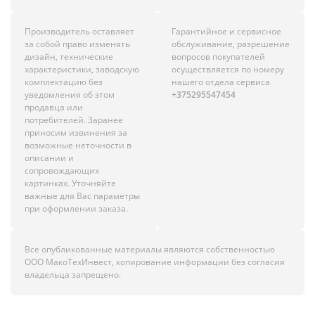
Производитель оставляет
Гарантийное и сервисное
за собой право изменять
обслуживание, разрешение
дизайн, технические
вопросов покупателей
характеристики, заводскую
осуществляется по номеру
комплектацию без
нашего отдела сервиса
уведомления об этом
+375295547454
продавца или
потребителей. Заранее
приносим извинения за
возможные неточности в
описании и
сопровождающих
картинках. Уточняйте
важные для Вас параметры
при оформлении заказа.
Все опубликованные материалы являются собственностью
ООО МакоТехИнвест, копирование информации без согласия
владельца запрещено.