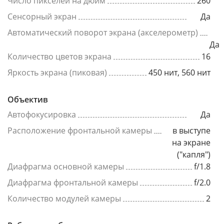
Число пикселей на дюйм
260
Сенсорный экран
Да
Автоматический поворот экрана (акселерометр)
Да
Количество цветов экрана
16
Яркость экрана (пиковая)
450 нит, 560 нит
Объектив
Автофокусировка
Да
Расположение фронтальной камеры
в выступе
на экране
("капля")
Диафрагма основной камеры
f/1.8
Диафрагма фронтальной камеры
f/2.0
Количество модулей камеры
2