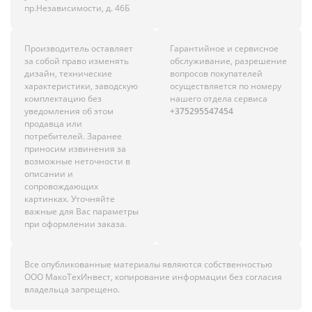
пр.Независимости, д. 46Б
Производитель оставляет
Гарантийное и сервисное
за собой право изменять
обслуживание, разрешение
дизайн, технические
вопросов покупателей
характеристики, заводскую
осуществляется по номеру
комплектацию без
нашего отдела сервиса
уведомления об этом
+375295547454
продавца или
потребителей. Заранее
приносим извинения за
возможные неточности в
описании и
сопровождающих
картинках. Уточняйте
важные для Вас параметры
при оформлении заказа.
Все опубликованные материалы являются собственностью
ООО МакоТехИнвест, копирование информации без согласия
владельца запрещено.