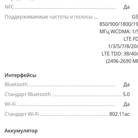
NFC
Да
Поддерживаемые частоты и полосы
GS
850/900/1800/1
МГц WCDMA: 1/
LTE F
1/3/5/7/8/20
LTE TDD: 38/40
(2496-2690 М
Интерфейсы
Bluetooth
Да
Стандарт Bluetooth
5.0
Wi-Fi
Да
Стандарт Wi-Fi
802.11ac
Аккумулятор