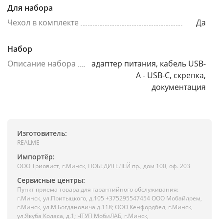
Для набора
Чехол в комплекте
Да
Набор
Описание набора
адаптер питания, кабель USB-
A - USB-C, скрепка,
документация
Изготовитель:
REALME
Импортёр:
ООО Триовист, г.Минск, ПОБЕДИТЕЛЕЙ пр., дом 100, оф. 203
Сервисные центры:
Пункт приема товара для гарантийного обслуживания:
г.Минск, ул.Притыцкого, д.105 +375295547454 ООО Мобайлрем,
г.Минск, ул.М.Богдановича д.118; ООО Кенфордбел, г.Минск,
ул.Якуба Коласа, д.1; ЧТУП МобиЛАБ, г.Минск,