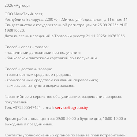
2026 «Agroup»
ООО МакоТехИнвест,
Республика Беларусь, 220070, г.Минск, ул.Радиальная, д.11Б, пом.11
Свидетельство о государственной регистрации от 25.09.2025г. УНП
193910620.
Дата внесения сведений в Торговый реестр 21.11.2025г. №762056
Способы оплаты товара:
- наличными денежными при получении;
- банковской платёжной карточкой при получении.
Способы доставки товара:
- транспортным средством продавца;
- транспортным средством компании-перевозчика;
- самовывоз из пункта выдача заказов.
Гарантийное и сервисное обслуживание, разрешение вопросов
покупателей:
Тел. +375295547454 e-mail:
service@agroup.by
Время работы колл-центра: 09:00-20:00 в будние дни, 10:00-19:00 в
выходные и праздничные.
Контакты уполномоченных органов по защите прав потребителей: