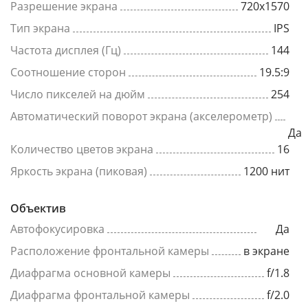
Разрешение экрана
720x1570
Тип экрана
IPS
Частота дисплея (Гц)
144
Соотношение сторон
19.5:9
Число пикселей на дюйм
254
Автоматический поворот экрана (акселерометр)
Да
Количество цветов экрана
16
Яркость экрана (пиковая)
1200 нит
Объектив
Автофокусировка
Да
Расположение фронтальной камеры
в экране
Диафрагма основной камеры
f/1.8
Диафрагма фронтальной камеры
f/2.0