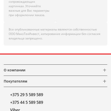
сопровождающих
картинках. Уточняйте
важные для Вас параметры
при оформлении заказа.
Все опубликованные материалы являются собственностью
ООО МакоТехИнвест, копирование информации без согласия
владельца запрещено.
О компании
Покупателям
+375 29 5 589 589
+375 44 5 589 589
Viber