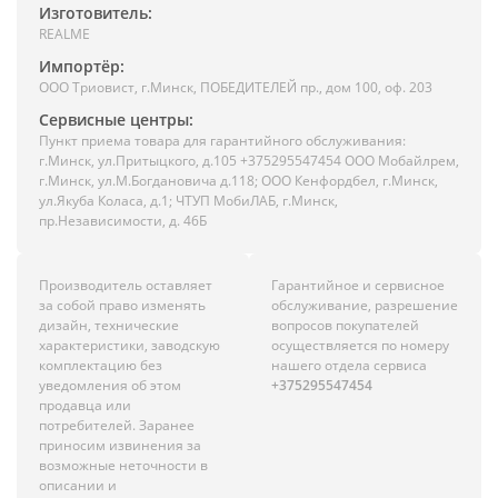
Изготовитель:
REALME
Импортёр:
ООО Триовист, г.Минск, ПОБЕДИТЕЛЕЙ пр., дом 100, оф. 203
Сервисные центры:
Пункт приема товара для гарантийного обслуживания:
г.Минск, ул.Притыцкого, д.105 +375295547454 ООО Мобайлрем,
г.Минск, ул.М.Богдановича д.118; ООО Кенфордбел, г.Минск,
ул.Якуба Коласа, д.1; ЧТУП МобиЛАБ, г.Минск,
пр.Независимости, д. 46Б
Производитель оставляет
Гарантийное и сервисное
за собой право изменять
обслуживание, разрешение
дизайн, технические
вопросов покупателей
характеристики, заводскую
осуществляется по номеру
комплектацию без
нашего отдела сервиса
уведомления об этом
+375295547454
продавца или
потребителей. Заранее
приносим извинения за
возможные неточности в
описании и