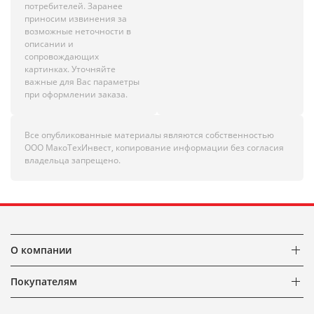
потребителей. Заранее
приносим извинения за
возможные неточности в
описании и
сопровождающих
картинках. Уточняйте
важные для Вас параметры
при оформлении заказа.
Все опубликованные материалы являются собственностью
ООО МакоТехИнвест, копирование информации без согласия
владельца запрещено.
О компании
Покупателям