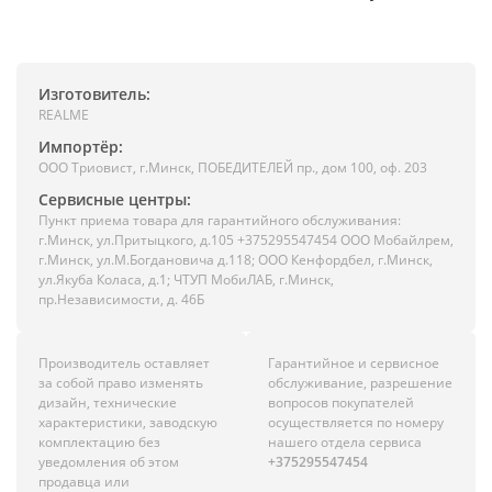
Изготовитель:
REALME
Импортёр:
ООО Триовист, г.Минск, ПОБЕДИТЕЛЕЙ пр., дом 100, оф. 203
Сервисные центры:
Пункт приема товара для гарантийного обслуживания:
г.Минск, ул.Притыцкого, д.105 +375295547454 ООО Мобайлрем,
г.Минск, ул.М.Богдановича д.118; ООО Кенфордбел, г.Минск,
ул.Якуба Коласа, д.1; ЧТУП МобиЛАБ, г.Минск,
пр.Независимости, д. 46Б
Производитель оставляет
Гарантийное и сервисное
за собой право изменять
обслуживание, разрешение
дизайн, технические
вопросов покупателей
характеристики, заводскую
осуществляется по номеру
комплектацию без
нашего отдела сервиса
уведомления об этом
+375295547454
продавца или