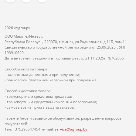
2026 «Agroup»
ООО МакоТехИнвест,
Республика Беларусь, 220070, г.Минск, ул.Радиальная, д.11Б, пом.11
Свидетельство о государственной регистрации от 25.09.2025г. УНП
193910620.
Дата внесения сведений в Торговый реестр 21.11.2025г. №762056
Способы оплаты товара:
- наличными денежными при получении;
- банковской платёжной карточкой при получении.
Способы доставки товара:
- транспортным средством продавца;
- транспортным средством компании-перевозчика;
- самовывоз из пункта выдача заказов.
Гарантийное и сервисное обслуживание, разрешение вопросов
покупателей:
Тел. +375295547454 e-mail:
service@agroup.by