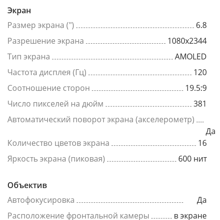
Экран
Размер экрана (")
6.8
Разрешение экрана
1080x2344
Тип экрана
AMOLED
Частота дисплея (Гц)
120
Соотношение сторон
19.5:9
Число пикселей на дюйм
381
Автоматический поворот экрана (акселерометр)
Да
Количество цветов экрана
16
Яркость экрана (пиковая)
600 нит
Объектив
Автофокусировка
Да
Расположение фронтальной камеры
в экране