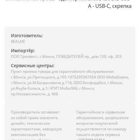
A - USB-C, скрепка
Изготовитель:
REALME
Импортёр:
ООО Триовист, г.Минск, ПОБЕДИТЕЛЕЙ пр., дом 100, оф. 203
Сервисные центры:
Пункт приема товара для гарантийного обслуживания:
г.Минск, ул.Притыцкого, д.105 +375295547454 ООО Мобайлрем,
г.Минск, ул.М.Богдановича д.118; ООО Кенфордбел, г.Минск,
ул.Якуба Коласа, д.1; ЧТУП МобиЛАБ, г.Минск,
пр.Независимости, д. 46Б
Производитель оставляет
Гарантийное и сервисное
за собой право изменять
обслуживание, разрешение
дизайн, технические
вопросов покупателей
характеристики, заводскую
осуществляется по номеру
комплектацию без
нашего отдела сервиса