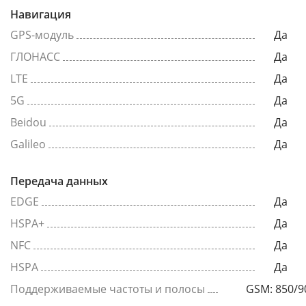
Навигация
GPS-модуль
Да
ГЛОНАСС
Да
LTE
Да
5G
Да
Beidou
Да
Galileo
Да
Передача данных
EDGE
Да
HSPA+
Да
NFC
Да
HSPA
Да
Поддерживаемые частоты и полосы
GSM: 850/