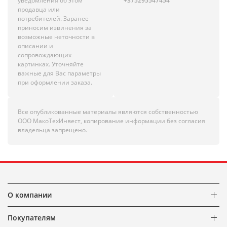
уведомления об этом
+375295547454
продавца или
потребителей. Заранее
приносим извинения за
возможные неточности в
описании и
сопровождающих
картинках. Уточняйте
важные для Вас параметры
при оформлении заказа.
Все опубликованные материалы являются собственностью
ООО МакоТехИнвест, копирование информации без согласия
владельца запрещено.
О компании
Покупателям