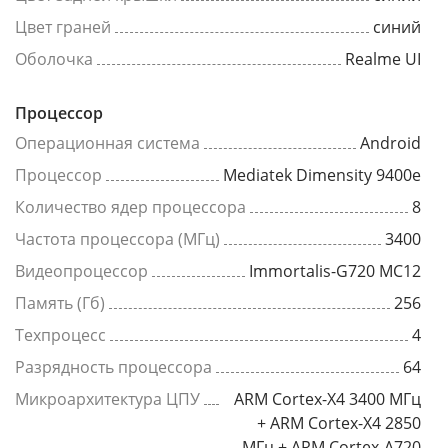
Цвет граней
синий
Оболочка
Realme UI
Процессор
Операционная система
Android
Процессор
Mediatek Dimensity 9400e
Количество ядер процессора
8
Частота процессора (МГц)
3400
Видеопроцессор
Immortalis-G720 MC12
Память (Гб)
256
Техпроцесс
4
Разрядность процессора
64
Микроархитектура ЦПУ
ARM Cortex-X4 3400 МГц
+ ARM Cortex-X4 2850
МГц + ARM Cortex-A720