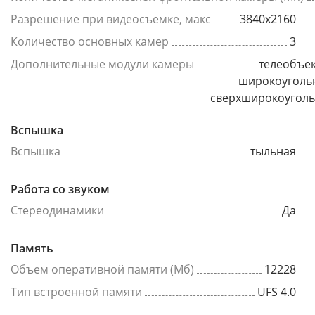
Разрешение при видеосъемке, макс
3840x2160
Количество основных камер
3
Дополнительные модули камеры
телеобъек
широкоуголь
сверхширокоугол
Вспышка
Вспышка
тыльная
Работа со звуком
Стереодинамики
Да
Память
Объем оперативной памяти (Мб)
12228
Тип встроенной памяти
UFS 4.0