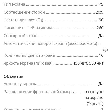
Тип экрана
IPS
Соотношение сторон
20:9
Частота дисплея (Гц)
90
Число пикселей на дюйм
260
Сенсорный экран
Да
Автоматический поворот экрана (акселерометр)
Да
Количество цветов экрана
16
Яркость экрана (пиковая)
450 нит, 560 нит
Объектив
Автофокусировка
Да
Расположение фронтальной камеры
в выступе
на экране
("капля")
Количество модулей камеры
1