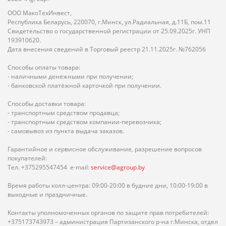
ООО МакоТехИнвест,
Республика Беларусь, 220070, г.Минск, ул.Радиальная, д.11Б, пом.11
Свидетельство о государственной регистрации от 25.09.2025г. УНП
193910620.
Дата внесения сведений в Торговый реестр 21.11.2025г. №762056
Способы оплаты товара:
- наличными денежными при получении;
- банковской платёжной карточкой при получении.
Способы доставки товара:
- транспортным средством продавца;
- транспортным средством компании-перевозчика;
- самовывоз из пункта выдача заказов.
Гарантийное и сервисное обслуживание, разрешение вопросов
покупателей:
Тел. +375295547454 e-mail:
service@agroup.by
Время работы колл-центра: 09:00-20:00 в будние дни, 10:00-19:00 в
выходные и праздничные.
Контакты уполномоченных органов по защите прав потребителей:
+375173743973 – администрация Партизанского р-на г.Минска, отдел