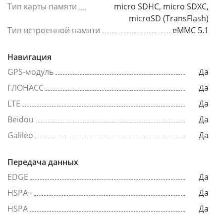
Тип карты памяти
micro SDHC, micro SDXC,
microSD (TransFlash)
Тип встроенной памяти
eMMC 5.1
Навигация
GPS-модуль
Да
ГЛОНАСС
Да
LTE
Да
Beidou
Да
Galileo
Да
Передача данных
EDGE
Да
HSPA+
Да
HSPA
Да