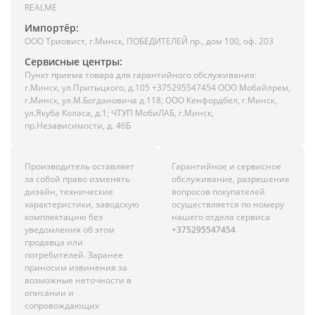
REALME
Импортёр:
ООО Триовист, г.Минск, ПОБЕДИТЕЛЕЙ пр., дом 100, оф. 203
Сервисные центры:
Пункт приема товара для гарантийного обслуживания:
г.Минск, ул.Притыцкого, д.105 +375295547454 ООО Мобайлрем,
г.Минск, ул.М.Богдановича д.118; ООО Кенфордбел, г.Минск,
ул.Якуба Коласа, д.1; ЧТУП МобиЛАБ, г.Минск,
пр.Независимости, д. 46Б
Производитель оставляет
Гарантийное и сервисное
за собой право изменять
обслуживание, разрешение
дизайн, технические
вопросов покупателей
характеристики, заводскую
осуществляется по номеру
комплектацию без
нашего отдела сервиса
уведомления об этом
+375295547454
продавца или
потребителей. Заранее
приносим извинения за
возможные неточности в
описании и
сопровождающих