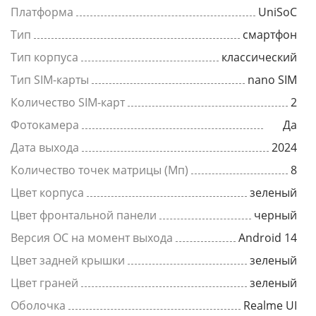
Платформа
UniSoC
Тип
смартфон
Тип корпуса
классический
Тип SIM-карты
nano SIM
Количество SIM-карт
2
Фотокамера
Да
Дата выхода
2024
Количество точек матрицы (Мп)
8
Цвет корпуса
зеленый
Цвет фронтальной панели
черный
Версия ОС на момент выхода
Android 14
Цвет задней крышки
зеленый
Цвет граней
зеленый
Оболочка
Realme UI