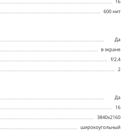
16
600 нит
Да
в экране
f/2.4
2
Да
16
3840x2160
широкоугольный