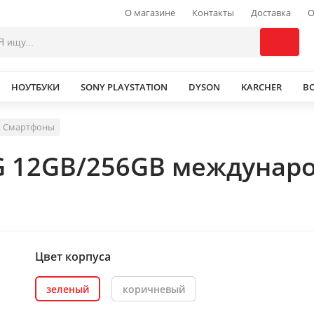
О магазине
Контакты
Доставка
О
НОУТБУКИ
SONY PLAYSTATION
DYSON
KARCHER
В
Смартфоны
G 12GB/256GB междунаро
Цвет корпуса
зеленый
коричневый