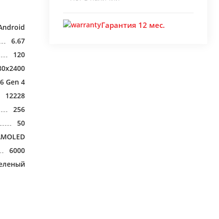
Гарантия 12 мес.
Android
6.67
120
80x2400
6 Gen 4
12228
256
50
AMOLED
6000
еленый