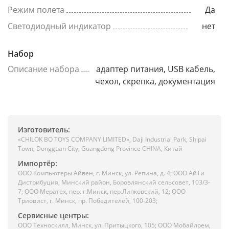
Режим полета
Да
Светодиодный индикатор
нет
Набор
Описание набора
адаптер питания, USB кабель,
чехол, скрепка, документация
Изготовитель:
«CHILOK BO TOYS COMPANY LIMITED», Daji Industrial Park, Shipai
Town, Dongguan City, Guangdong Province CHINA, Китай
Импортёр:
ООО Компьютеры Айвен, г. Минск, ул. Репина, д. 4; ООО АйТи
Дистрибуция, Минский район, Боровлянский сельсовет, 103/3-
7; ООО Мератех, пер. г.Минск, пер.Липковский, 12; ООО
Триовист, г. Минск, пр. Победителей, 100-203;
Сервисные центры:
ООО Техноскилл, Минск, ул. Притыцкого, 105; ООО Мобайлрем,