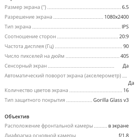
Размер экрана (")
6.5
Разрешение экрана
1080x2400
Тип экрана
IPS
Соотношение сторон
20:9
Частота дисплея (Гц)
90
Число пикселей на дюйм
405
Сенсорный экран
Да
Автоматический поворот экрана (акселерометр)
Да
Количество цветов экрана
16
Тип защитного покрытия
Gorilla Glass v3
Объектив
Расположение фронтальной камеры
в экране
Диафрагма основной камеры
f/1.8