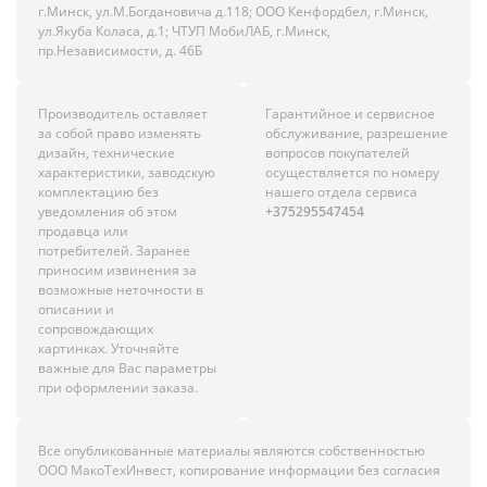
г.Минск, ул.М.Богдановича д.118; ООО Кенфордбел, г.Минск,
ул.Якуба Коласа, д.1; ЧТУП МобиЛАБ, г.Минск,
пр.Независимости, д. 46Б
Производитель оставляет
Гарантийное и сервисное
за собой право изменять
обслуживание, разрешение
дизайн, технические
вопросов покупателей
характеристики, заводскую
осуществляется по номеру
комплектацию без
нашего отдела сервиса
уведомления об этом
+375295547454
продавца или
потребителей. Заранее
приносим извинения за
возможные неточности в
описании и
сопровождающих
картинках. Уточняйте
важные для Вас параметры
при оформлении заказа.
Все опубликованные материалы являются собственностью
ООО МакоТехИнвест, копирование информации без согласия