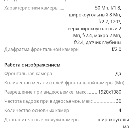
Характеристики камеры
50 Мп, f/1.8,
широкоугольный 8 Мп,
f/2.2, 120?,
сверхширокоугольный 2
Мп, f/2.4, макро 2 Мп,
f/2.4, датчик глубины
Диафрагма фронтальной камеры
f/2.0
Работа с изображением
Фронтальная камера
Да
Количество мегапикселей фронтальной камеры (Мп)
Разрешение при видеосъемке, макс
1920x1080
Частота кадров при видеосъемке, макс
30
Количество основных камер
4
Дополнительные модули камеры
широкоуголь
ма