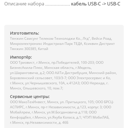
Описание набора
кабель USB-C -> USB-C
Изготовитель:
Тянжин Самсунг Телеком Технолоджи Ко., Лтд", Вейси Роад,
Микроэлектроникс Индастриал Парк ТЕДА, Ксиквин Дистрикт
Тянжин 300385, Китай
Импортёр:
ООО Триовист, г.Минск, пр.Победителей, 100-203; ООО
БизнесАкила-Плюс, Минская область, г.Мядель,
ул.Шаранговича, д.2; ООО АйТи Дистрибуция, Минский район,
Боровлянский сельсовет, 103/3-7; ООО Электросервис и Ко,
г.Минск, ул.Чернышевского, 10А, к.412АЗ; ООО Нереида, г.
Минск, Ольшевского, 10, пом.7;
Сервисные центры:
ООО МакоТехИнвест, Минск, ул. Притыцкого, 105; ООО БРСЦ-
АСПИРС, г.Минск, пр-т Независимости, д.123, корпус 3; ООО
Мобайлрем, г.Минск, ул.М.Богдановича д.118; ООО
Кенфордбел, г.Минск, ул.Якуба Коласа, д.1; ЧТУП МобиЛАБ,
г.Минск, пр.Независимости, д. 46Б