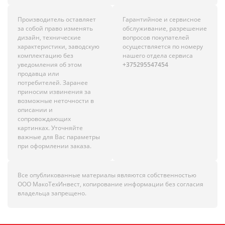
Производитель оставляет
Гарантийное и сервисное
за собой право изменять
обслуживание, разрешение
дизайн, технические
вопросов покупателей
характеристики, заводскую
осуществляется по номеру
комплектацию без
нашего отдела сервиса
уведомления об этом
+375295547454
продавца или
потребителей. Заранее
приносим извинения за
возможные неточности в
описании и
сопровождающих
картинках. Уточняйте
важные для Вас параметры
при оформлении заказа.
Все опубликованные материалы являются собственностью
ООО МакоТехИнвест, копирование информации без согласия
владельца запрещено.