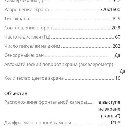
Размер экрана (")
6.7
Разрешение экрана
720x1600
Тип экрана
PLS
Соотношение сторон
20:9
Частота дисплея (Гц)
60
Число пикселей на дюйм
262
Сенсорный экран
Да
Автоматический поворот экрана (акселерометр)
Да
Количество цветов экрана
16
Объектив
Расположение фронтальной камеры
в выступе
на экране
("капля")
Диафрагма основной камеры
f/1.8