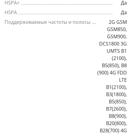
HSPA+
Да
HSPA
Да
Поддерживаемые частоты и полосы
2G GSM
GSM850,
GSM900,
DCS1800 3G
UMTS B1
(2100),
B5(850), B8
(900) 4G FDD
LTE
B1(2100),
B3(1800),
B5(850),
B7(2600),
B8(900),
B20(800),
B28(700) 4G