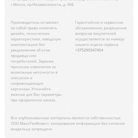
г.Минск, пр.Независимости, д. 46Б
Производитель оставляет
Гарантийное и сервисное
за собой право изменять
обслуживание, разрешение
дизайн, технические
вопросов покупателей
характеристики, заводскую
осуществляется по номеру
комплектацию без
нашего отдела сервиса
уведомления об этом
+375295547454
продавца или
потребителей. Заранее
приносим извинения за
возможные неточности в
описании и
сопровождающих
картинках. Уточняйте
важные для Вас параметры
при оформлении заказа.
Все опубликованные материалы являются собственностью
ООО МакоТехИнвест, копирование информации без согласия
владельца запрещено.