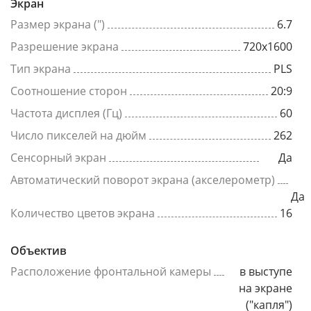
Экран
Размер экрана (")
6.7
Разрешение экрана
720x1600
Тип экрана
PLS
Соотношение сторон
20:9
Частота дисплея (Гц)
60
Число пикселей на дюйм
262
Сенсорный экран
Да
Автоматический поворот экрана (акселерометр)
Да
Количество цветов экрана
16
Объектив
Расположение фронтальной камеры
в выступе
на экране
("капля")