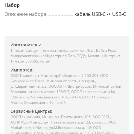
Набор
Описание набора
кабель USB-C -> USB-C
Изготовитель:
Тянжин Самсунг Телеком Технолоджи Ко., Лтд", Вейси Роад,
Микроэлектроникс Индастриал Парк ТЕДА, Ксиквин Дистрикт
Тянжин 300385, Китай
Импортёр:
ООО Триовист, г.Минск, пр.Победителей, 100-203; ООО
БизнесАкила-Плюс, Минская область, г.Мядель,
ул.Шаранговича, д.2; ООО АйТи Дистрибуция, Минский район,
Боровлянский сельсовет, 103/3-7; ООО Электросервис и Ко,
г.Минск, ул.Чернышевского, 10А, к.412АЗ; ООО Нереида, г.
Минск, Ольшевского, 10, пом.7;
Сервисные центры:
ООО Техноскилл, Минск, ул. Притыцкого, 105; ООО БРСЦ-
АСПИРС, г.Минск, пр-т Независимости, д.123, корпус 3; ООО
Мобайлрем, г.Минск, ул.М.Богдановича д.118; ООО
Кенфордбел, г.Минск, ул.Якуба Коласа, д.1; ЧТУП МобиЛАБ,