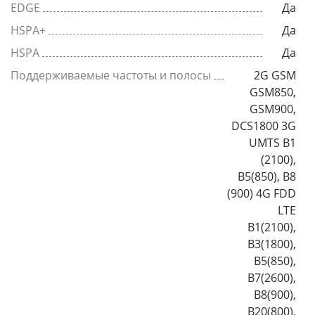
EDGE
Да
HSPA+
Да
HSPA
Да
Поддерживаемые частоты и полосы
2G GSM
GSM850,
GSM900,
DCS1800 3G
UMTS B1
(2100),
B5(850), B8
(900) 4G FDD
LTE
B1(2100),
B3(1800),
B5(850),
B7(2600),
B8(900),
B20(800),