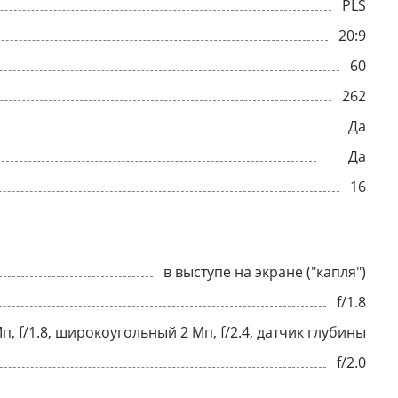
PLS
20:9
60
262
Да
Да
16
в выступе на экране ("капля")
f/1.8
п, f/1.8, широкоугольный 2 Мп, f/2.4, датчик глубины
f/2.0