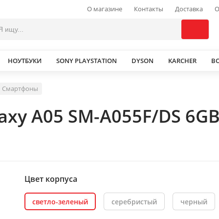
О магазине
Контакты
Доставка
О
НОУТБУКИ
SONY PLAYSTATION
DYSON
KARCHER
В
Смартфоны
xy A05 SM-A055F/DS 6GB
Цвет корпуса
светло-зеленый
серебристый
черный