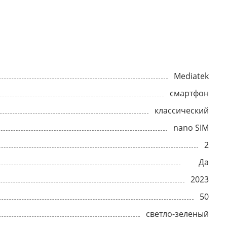
Mediatek
смартфон
классический
nano SIM
2
Да
2023
50
светло-зеленый