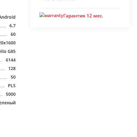
Гарантия 12 мес.
Android
6.7
60
20x1600
lio G85
6144
128
50
PLS
5000
зеленый