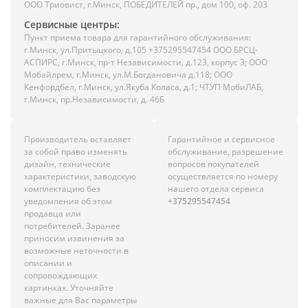
ООО Триовист, г.Минск, ПОБЕДИТЕЛЕЙ пр., дом 100, оф. 203
Сервисные центры:
Пункт приема товара для гарантийного обслуживания:
г.Минск, ул.Притыцкого, д.105 +375295547454 ООО БРСЦ-
АСПИРС, г.Минск, пр-т Независимости, д.123, корпус 3; ООО
Мобайлрем, г.Минск, ул.М.Богдановича д.118; ООО
Кенфордбел, г.Минск, ул.Якуба Коласа, д.1; ЧТУП МобиЛАБ,
г.Минск, пр.Независимости, д. 46Б
Производитель оставляет
Гарантийное и сервисное
за собой право изменять
обслуживание, разрешение
дизайн, технические
вопросов покупателей
характеристики, заводскую
осуществляется по номеру
комплектацию без
нашего отдела сервиса
уведомления об этом
+375295547454
продавца или
потребителей. Заранее
приносим извинения за
возможные неточности в
описании и
сопровождающих
картинках. Уточняйте
важные для Вас параметры