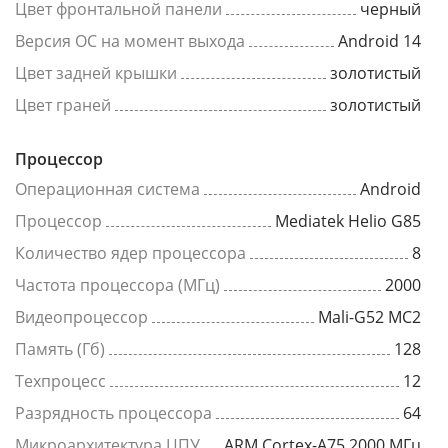
Цвет фронтальной панели
черный
Версия ОС на момент выхода
Android 14
Цвет задней крышки
золотистый
Цвет граней
золотистый
Процессор
Операционная система
Android
Процессор
Mediatek Helio G85
Количество ядер процессора
8
Частота процессора (МГц)
2000
Видеопроцессор
Mali-G52 MC2
Память (Гб)
128
Техпроцесс
12
Разрядность процессора
64
Микроархитектура ЦПУ
ARM Cortex-A75 2000 МГц