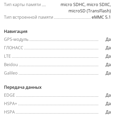
Тип карты памяти
micro SDHC, micro SDXC,
microSD (TransFlash)
Тип встроенной памяти
eMMC 5.1
Навигация
GPS-модуль
Да
ГЛОНАСС
Да
LTE
Да
Beidou
Да
Galileo
Да
Передача данных
EDGE
Да
HSPA+
Да
HSPA
Да