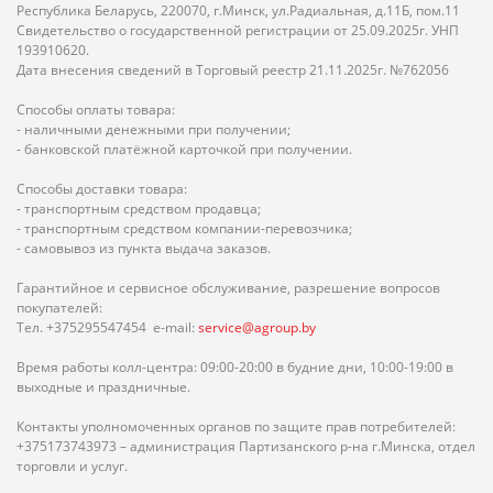
Республика Беларусь, 220070, г.Минск, ул.Радиальная, д.11Б, пом.11
Свидетельство о государственной регистрации от 25.09.2025г. УНП
193910620.
Дата внесения сведений в Торговый реестр 21.11.2025г. №762056
Способы оплаты товара:
- наличными денежными при получении;
- банковской платёжной карточкой при получении.
Способы доставки товара:
- транспортным средством продавца;
- транспортным средством компании-перевозчика;
- самовывоз из пункта выдача заказов.
Гарантийное и сервисное обслуживание, разрешение вопросов
покупателей:
Тел. +375295547454 e-mail:
service@agroup.by
Время работы колл-центра: 09:00-20:00 в будние дни, 10:00-19:00 в
выходные и праздничные.
Контакты уполномоченных органов по защите прав потребителей:
+375173743973 – администрация Партизанского р-на г.Минска, отдел
торговли и услуг.