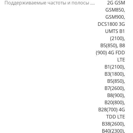
Поддерживаемые частоты и полосы
2G GSM
GSM850,
GSM900,
DCS1800 3G
UMTS B1
(2100),
B5(850), B8
(900) 4G FDD
LTE
B1(2100),
B3(1800),
B5(850),
B7(2600),
B8(900),
B20(800),
B28(700) 4G
TDD LTE
B38(2600),
B40(2300),