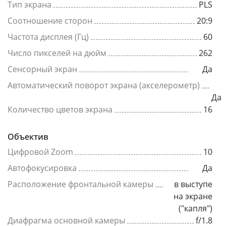
Тип экрана
PLS
Соотношение сторон
20:9
Частота дисплея (Гц)
60
Число пикселей на дюйм
262
Сенсорный экран
Да
Автоматический поворот экрана (акселерометр)
Да
Количество цветов экрана
16
Объектив
Цифровой Zoom
10
Автофокусировка
Да
Расположение фронтальной камеры
в выступе
на экране
("капля")
Диафрагма основной камеры
f/1.8