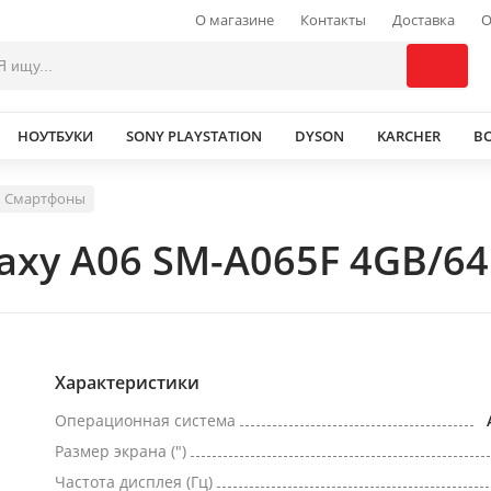
О магазине
Контакты
Доставка
О
НОУТБУКИ
SONY PLAYSTATION
DYSON
KARCHER
В
Смартфоны
xy A06 SM-A065F 4GB/64
Характеристики
Операционная система
Размер экрана (")
Частота дисплея (Гц)