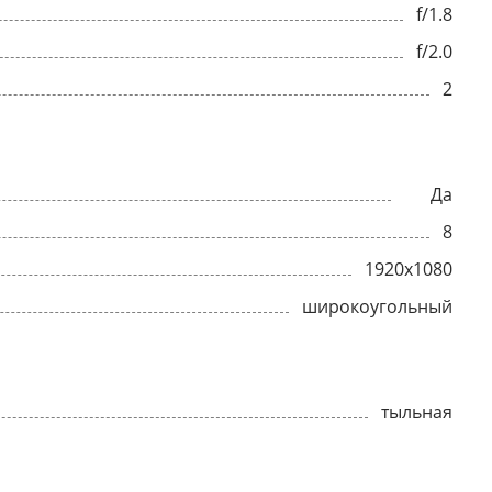
f/1.8
f/2.0
2
Да
8
1920x1080
широкоугольный
тыльная