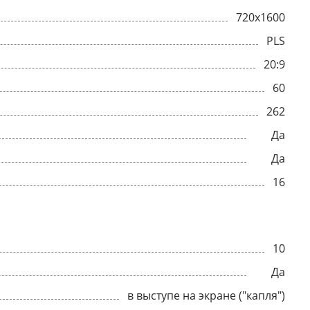
720x1600
PLS
20:9
60
262
Да
Да
16
10
Да
в выступе на экране ("капля")