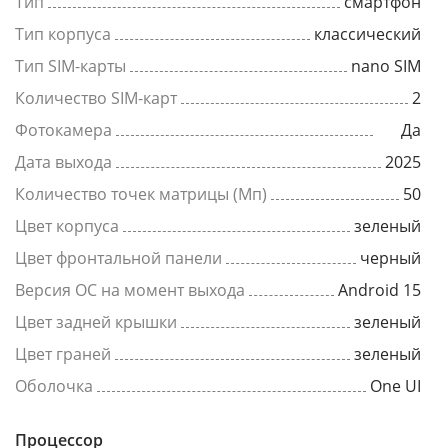
Тип
смартфон
Тип корпуса
классический
Тип SIM-карты
nano SIM
Количество SIM-карт
2
Фотокамера
Да
Дата выхода
2025
Количество точек матрицы (Мп)
50
Цвет корпуса
зеленый
Цвет фронтальной панели
черный
Версия ОС на момент выхода
Android 15
Цвет задней крышки
зеленый
Цвет граней
зеленый
Оболочка
One UI
Процессор