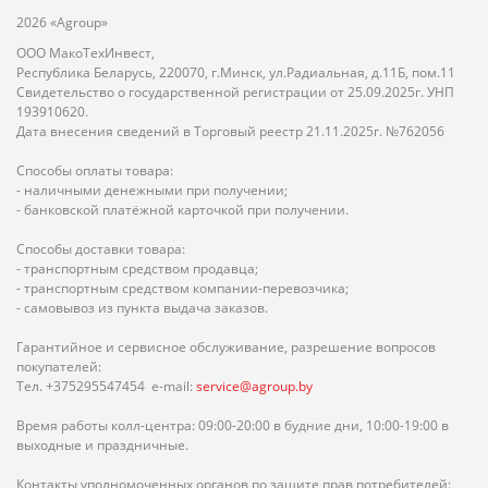
2026 «Agroup»
ООО МакоТехИнвест,
Республика Беларусь, 220070, г.Минск, ул.Радиальная, д.11Б, пом.11
Свидетельство о государственной регистрации от 25.09.2025г. УНП
193910620.
Дата внесения сведений в Торговый реестр 21.11.2025г. №762056
Способы оплаты товара:
- наличными денежными при получении;
- банковской платёжной карточкой при получении.
Способы доставки товара:
- транспортным средством продавца;
- транспортным средством компании-перевозчика;
- самовывоз из пункта выдача заказов.
Гарантийное и сервисное обслуживание, разрешение вопросов
покупателей:
Тел. +375295547454 e-mail:
service@agroup.by
Время работы колл-центра: 09:00-20:00 в будние дни, 10:00-19:00 в
выходные и праздничные.
Контакты уполномоченных органов по защите прав потребителей: