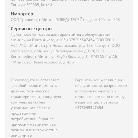
Тянжин 300385, Китай
Импортёр:
ООО Триовист, г.Минск, ПОБЕДИТЕЛЕЙ пр., дом 100, оф. 203
Сервисные центры:
Пункт приема товара для гарантийного обслуживания:
г.Минск, ул.Притыцкого, д.105 +375295547454 ООО БРСЦ-
АСПИРС, г.Минск, пр-т Независимости, д.123, корпус 3; ООО
Мобайлрем, г.Минск, ул.М.Богдановича д.118; ООО
Кенфордбел, г.Минск, ул.Якуба Коласа, д.1; ЧТУП МобиЛАБ,
г.Минск, пр.Независимости, д. 46Б
Производитель оставляет
Гарантийное и сервисное
за собой право изменять
обслуживание, разрешение
дизайн, технические
вопросов покупателей
характеристики, заводскую
осуществляется по номеру
комплектацию без
нашего отдела сервиса
уведомления об этом
+375295547454
продавца или
потребителей. Заранее
приносим извинения за
возможные неточности в
описании и