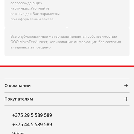
сопровождающих
картинках. Уточняйте
важные для Вас параметры
при оформлении заказа.
Все опубликованные материалы являются собственностью
ООО МакоТехИнвест, копирование информации без согласия
владельца запрещено.
О компании
Покупателям
+375 29 5 589 589
+375 44 5 589 589
Viber