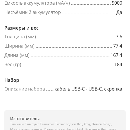
Емкость аккумулятора (мА/ч)
5000
Несъёмный аккумулятор
Да
Размеры и вес
Толщина (мм)
7.6
Ширина (мм)
77.4
Длина (мм)
167.4
Вес (гр)
184
Набор
Описание набора
кабель USB-C - USB-C, скрепка
Изготовитель:
Тянжин Самсунг Телеком Технолоджи Ко., Лтд, Вейси Роад,
Микроэлектроникс Индастриал Парк ТЕДА, Ксиквин Дистрикт