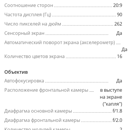
Соотношение сторон
20:9
Частота дисплея (Гц)
90
Число пикселей на дюйм
262
Сенсорный экран
Да
Автоматический поворот экрана (акселерометр)
Да
Количество цветов экрана
16
Объектив
Автофокусировка
Да
Расположение фронтальной камеры
в выступе
на экране
("капля")
Диафрагма основной камеры
f/1.8
Диафрагма фронтальной камеры
f/2.0
Количество модулей камеры
2