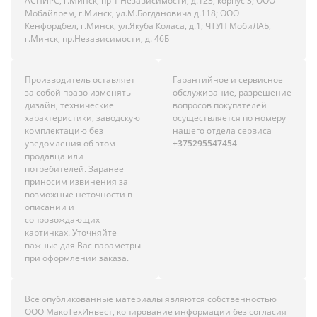
АСПИРС, г.Минск, пр-т Независимости, д.123, корпус 3; ООО
Мобайлрем, г.Минск, ул.М.Богдановича д.118; ООО
Кенфордбел, г.Минск, ул.Якуба Коласа, д.1; ЧТУП МобиЛАБ,
г.Минск, пр.Независимости, д. 46Б
Производитель оставляет
Гарантийное и сервисное
за собой право изменять
обслуживание, разрешение
дизайн, технические
вопросов покупателей
характеристики, заводскую
осуществляется по номеру
комплектацию без
нашего отдела сервиса
уведомления об этом
+375295547454
продавца или
потребителей. Заранее
приносим извинения за
возможные неточности в
описании и
сопровождающих
картинках. Уточняйте
важные для Вас параметры
при оформлении заказа.
Все опубликованные материалы являются собственностью
ООО МакоТехИнвест, копирование информации без согласия