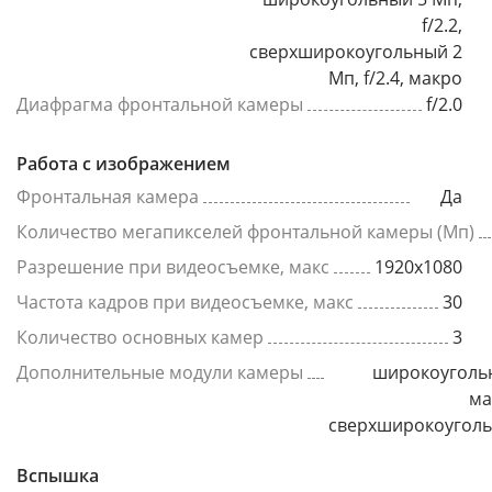
f/2.2,
сверхширокоугольный 2
Мп, f/2.4, макро
Диафрагма фронтальной камеры
f/2.0
Работа с изображением
Фронтальная камера
Да
Количество мегапикселей фронтальной камеры (Мп)
Разрешение при видеосъемке, макс
1920x1080
Частота кадров при видеосъемке, макс
30
Количество основных камер
3
Дополнительные модули камеры
широкоуголь
ма
сверхширокоугол
Вспышка