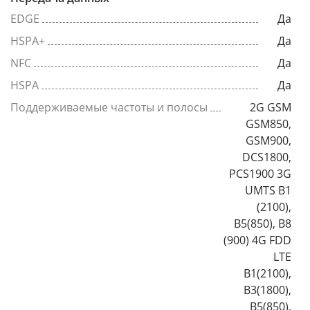
EDGE
Да
HSPA+
Да
NFC
Да
HSPA
Да
Поддерживаемые частоты и полосы
2G GSM
GSM850,
GSM900,
DCS1800,
PCS1900 3G
UMTS B1
(2100),
B5(850), B8
(900) 4G FDD
LTE
B1(2100),
B3(1800),
B5(850),