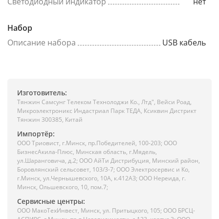
Светодиодный индикатор
нет
Набор
Описание набора
USB кабель
Изготовитель:
Тянжин Самсунг Телеком Технолоджи Ко., Лтд", Вейси Роад,
Микроэлектроникс Индастриал Парк ТЕДА, Ксиквин Дистрикт
Тянжин 300385, Китай
Импортёр:
ООО Триовист, г.Минск, пр.Победителей, 100-203; ООО
БизнесАкила-Плюс, Минская область, г.Мядель,
ул.Шаранговича, д.2; ООО АйТи Дистрибуция, Минский район,
Боровлянский сельсовет, 103/3-7; ООО Электросервис и Ко,
г.Минск, ул.Чернышевского, 10А, к.412АЗ; ООО Нереида, г.
Минск, Ольшевского, 10, пом.7;
Сервисные центры:
ООО МакоТехИнвест, Минск, ул. Притыцкого, 105; ООО БРСЦ-