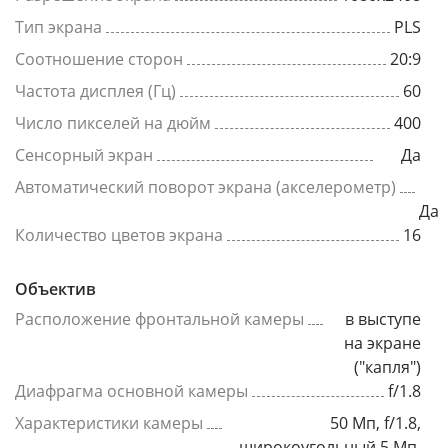
Тип экрана
PLS
Соотношение сторон
20:9
Частота дисплея (Гц)
60
Число пикселей на дюйм
400
Сенсорный экран
Да
Автоматический поворот экрана (акселерометр)
Да
Количество цветов экрана
16
Объектив
Расположение фронтальной камеры
в выступе
на экране
("капля")
Диафрагма основной камеры
f/1.8
Характеристики камеры
50 Мп, f/1.8,
широкоугольный 5 Мп,