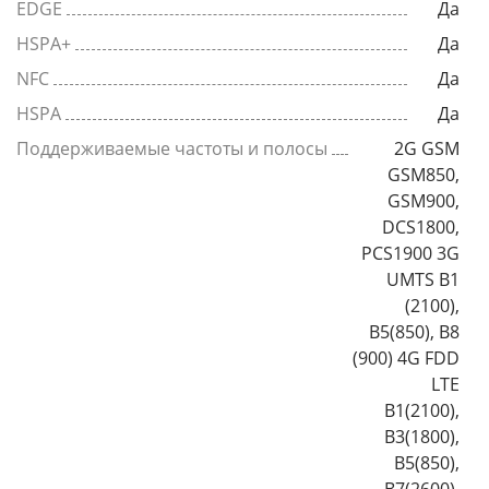
EDGE
Да
HSPA+
Да
NFC
Да
HSPA
Да
Поддерживаемые частоты и полосы
2G GSM
GSM850,
GSM900,
DCS1800,
PCS1900 3G
UMTS B1
(2100),
B5(850), B8
(900) 4G FDD
LTE
B1(2100),
B3(1800),
B5(850),
B7(2600),