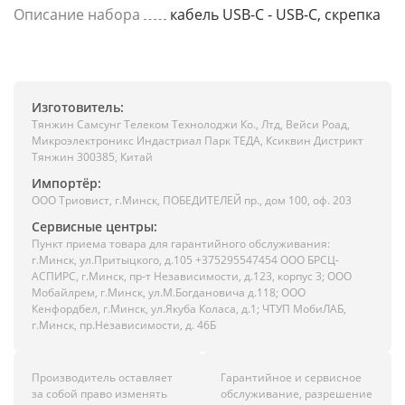
Описание набора
кабель USB-C - USB-C, скрепка
Изготовитель:
Тянжин Самсунг Телеком Технолоджи Ко., Лтд, Вейси Роад,
Микроэлектроникс Индастриал Парк ТЕДА, Ксиквин Дистрикт
Тянжин 300385, Китай
Импортёр:
ООО Триовист, г.Минск, ПОБЕДИТЕЛЕЙ пр., дом 100, оф. 203
Сервисные центры:
Пункт приема товара для гарантийного обслуживания:
г.Минск, ул.Притыцкого, д.105 +375295547454 ООО БРСЦ-
АСПИРС, г.Минск, пр-т Независимости, д.123, корпус 3; ООО
Мобайлрем, г.Минск, ул.М.Богдановича д.118; ООО
Кенфордбел, г.Минск, ул.Якуба Коласа, д.1; ЧТУП МобиЛАБ,
г.Минск, пр.Независимости, д. 46Б
Производитель оставляет
Гарантийное и сервисное
за собой право изменять
обслуживание, разрешение