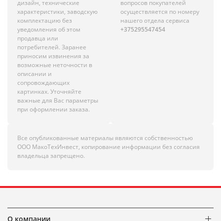
дизайн, технические
вопросов покупателей
характеристики, заводскую
осуществляется по номеру
комплектацию без
нашего отдела сервиса
уведомления об этом
+375295547454
продавца или
потребителей. Заранее
приносим извинения за
возможные неточности в
описании и
сопровождающих
картинках. Уточняйте
важные для Вас параметры
при оформлении заказа.
Все опубликованные материалы являются собственностью
ООО МакоТехИнвест, копирование информации без согласия
владельца запрещено.
О компании