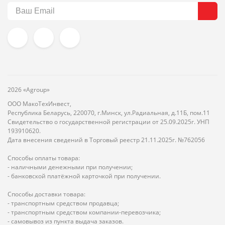
2026 «Agroup»
ООО МакоТехИнвест,
Республика Беларусь, 220070, г.Минск, ул.Радиальная, д.11Б, пом.11
Свидетельство о государственной регистрации от 25.09.2025г. УНП
193910620.
Дата внесения сведений в Торговый реестр 21.11.2025г. №762056
Способы оплаты товара:
- наличными денежными при получении;
- банковской платёжной карточкой при получении.
Способы доставки товара:
- транспортным средством продавца;
- транспортным средством компании-перевозчика;
- самовывоз из пункта выдача заказов.