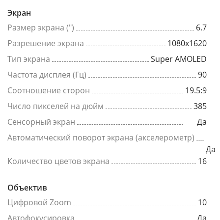
Экран
Размер экрана (")
6.7
Разрешение экрана
1080x1620
Тип экрана
Super AMOLED
Частота дисплея (Гц)
90
Соотношение сторон
19.5:9
Число пикселей на дюйм
385
Сенсорный экран
Да
Автоматический поворот экрана (акселерометр)
Да
Количество цветов экрана
16
Объектив
Цифровой Zoom
10
Автофокусировка
Да