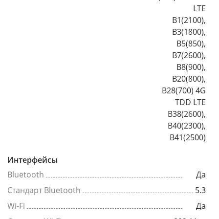
LTE
B1(2100),
B3(1800),
B5(850),
B7(2600),
B8(900),
B20(800),
B28(700) 4G
TDD LTE
B38(2600),
B40(2300),
B41(2500)
Интерфейсы
Bluetooth
Да
Стандарт Bluetooth
5.3
Wi-Fi
Да