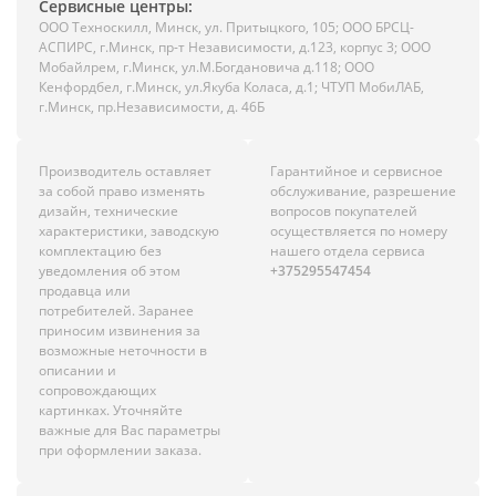
Сервисные центры:
ООО Техноскилл, Минск, ул. Притыцкого, 105; ООО БРСЦ-
АСПИРС, г.Минск, пр-т Независимости, д.123, корпус 3; ООО
Мобайлрем, г.Минск, ул.М.Богдановича д.118; ООО
Кенфордбел, г.Минск, ул.Якуба Коласа, д.1; ЧТУП МобиЛАБ,
г.Минск, пр.Независимости, д. 46Б
Производитель оставляет
Гарантийное и сервисное
за собой право изменять
обслуживание, разрешение
дизайн, технические
вопросов покупателей
характеристики, заводскую
осуществляется по номеру
комплектацию без
нашего отдела сервиса
уведомления об этом
+375295547454
продавца или
потребителей. Заранее
приносим извинения за
возможные неточности в
описании и
сопровождающих
картинках. Уточняйте
важные для Вас параметры
при оформлении заказа.