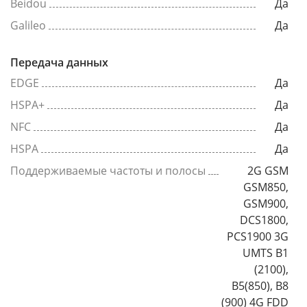
Beidou
Да
Galileo
Да
Передача данных
EDGE
Да
HSPA+
Да
NFC
Да
HSPA
Да
Поддерживаемые частоты и полосы
2G GSM
GSM850,
GSM900,
DCS1800,
PCS1900 3G
UMTS B1
(2100),
B5(850), B8
(900) 4G FDD