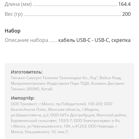
Длина (мм)
164.4
Вес (гр)
200
Набор
Описание набора
кабель USB-C - USB-C, скрепка
Изготовитель:
Тянжин Самсунг Телеком Технолоджи Ко., Лтд", Вейси Роад,
Микроэлектроникс Индастриал Парк ТЕДА, Ксиквин Дистрикт
Тянжин 300385, Китай
Импортёр:
ООО Триовист, г.Минск, пр.Победителей, 100-203; ООО
БизнесАкила-Плюс, Минская область, г.Мядель,
ул.Шаранговича, д.2; ООО АйТи Дистрибуция, Минский район,
Боровлянский сельсовет, 103/3-7; ООО Электросервис и Ко,
г.Минск, ул.Чернышевского, 10А, к.412АЗ; ООО Нереида, г.
Минск, Ольшевского, 10, пом.7;