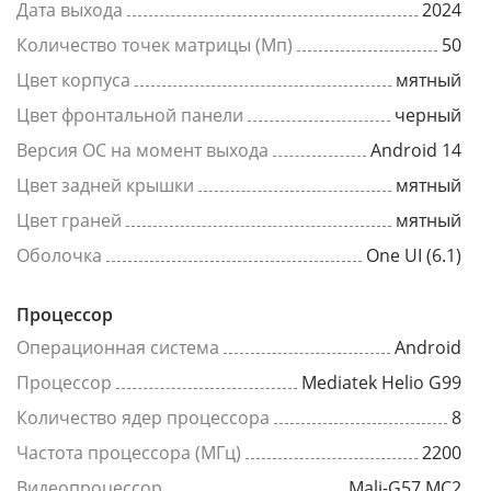
Дата выхода
2024
Количество точек матрицы (Мп)
50
Цвет корпуса
мятный
Цвет фронтальной панели
черный
Версия ОС на момент выхода
Android 14
Цвет задней крышки
мятный
Цвет граней
мятный
Оболочка
One UI (6.1)
Процессор
Операционная система
Android
Процессор
Mediatek Helio G99
Количество ядер процессора
8
Частота процессора (МГц)
2200
Видеопроцессор
Mali-G57 MC2