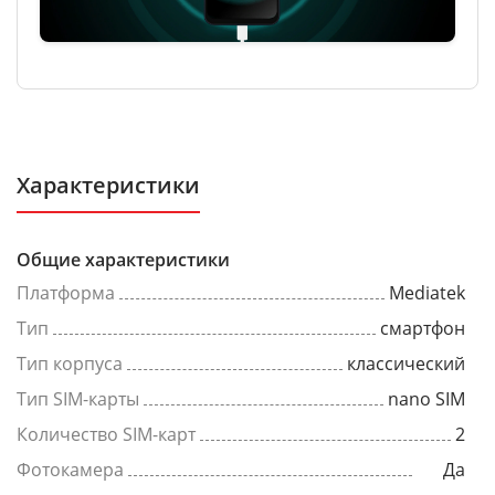
Характеристики
Общие характеристики
Платформа
Mediatek
Тип
смартфон
Тип корпуса
классический
Тип SIM-карты
nano SIM
Количество SIM-карт
2
Фотокамера
Да