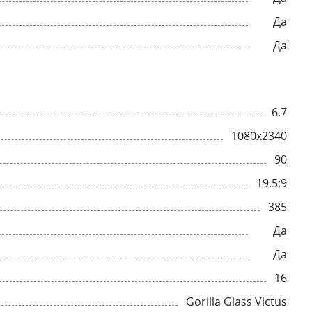
Да
Да
6.7
1080x2340
90
19.5:9
385
Да
Да
16
Gorilla Glass Victus