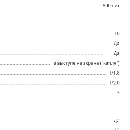
800 нит
10
Да
Да
в выступе на экране ("капля")
f/1.8
f/2.0
3
Да