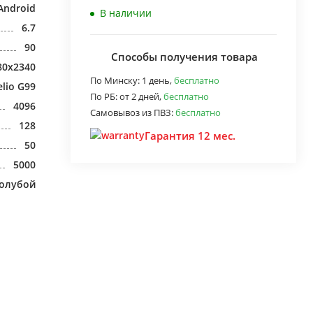
Android
В наличии
6.7
90
Способы получения товара
80x2340
По Минску:
1 день,
бесплатно
lio G99
По РБ:
от 2 дней,
бесплатно
4096
Самовывоз из ПВЗ:
бесплатно
128
Гарантия 12 мес.
50
5000
голубой