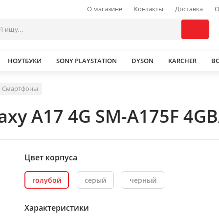
О магазине
Контакты
Доставка
О
НОУТБУКИ
SONY PLAYSTATION
DYSON
KARCHER
В
Смартфоны
xy A17 4G SM-A175F 4GB
Цвет корпуса
голубой
серый
черный
Характеристики