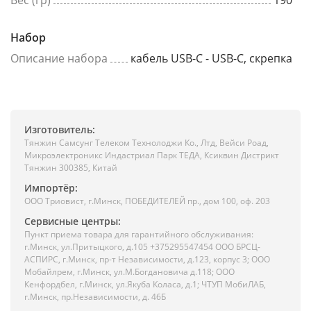
Вес (гр)
190
Набор
Описание набора
кабель USB-C - USB-C, скрепка
Изготовитель:
Тянжин Самсунг Телеком Технолоджи Ко., Лтд, Вейси Роад,
Микроэлектроникс Индастриал Парк ТЕДА, Ксиквин Дистрикт
Тянжин 300385, Китай
Импортёр:
ООО Триовист, г.Минск, ПОБЕДИТЕЛЕЙ пр., дом 100, оф. 203
Сервисные центры:
Пункт приема товара для гарантийного обслуживания:
г.Минск, ул.Притыцкого, д.105 +375295547454 ООО БРСЦ-
АСПИРС, г.Минск, пр-т Независимости, д.123, корпус 3; ООО
Мобайлрем, г.Минск, ул.М.Богдановича д.118; ООО
Кенфордбел, г.Минск, ул.Якуба Коласа, д.1; ЧТУП МобиЛАБ,
г.Минск, пр.Независимости, д. 46Б