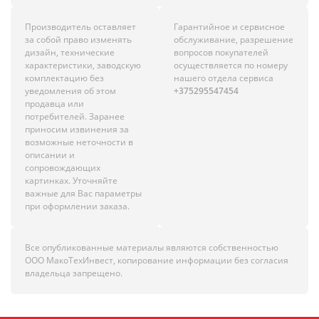
Производитель оставляет
Гарантийное и сервисное
за собой право изменять
обслуживание, разрешение
дизайн, технические
вопросов покупателей
характеристики, заводскую
осуществляется по номеру
комплектацию без
нашего отдела сервиса
уведомления об этом
+375295547454
продавца или
потребителей. Заранее
приносим извинения за
возможные неточности в
описании и
сопровождающих
картинках. Уточняйте
важные для Вас параметры
при оформлении заказа.
Все опубликованные материалы являются собственностью
ООО МакоТехИнвест, копирование информации без согласия
владельца запрещено.