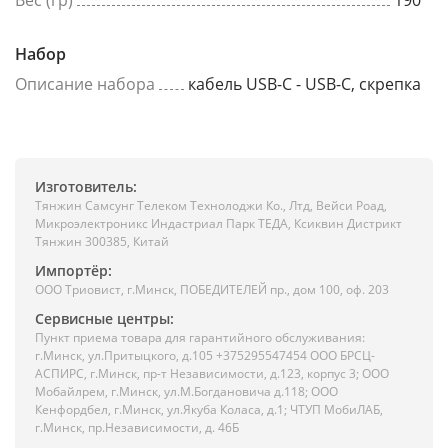
Вес (гр)
190
Набор
Описание набора
кабель USB-C - USB-C, скрепка
Изготовитель:
Тянжин Самсунг Телеком Технолоджи Ко., Лтд, Вейси Роад,
Микроэлектроникс Индастриал Парк ТЕДА, Ксиквин Дистрикт
Тянжин 300385, Китай
Импортёр:
ООО Триовист, г.Минск, ПОБЕДИТЕЛЕЙ пр., дом 100, оф. 203
Сервисные центры:
Пункт приема товара для гарантийного обслуживания:
г.Минск, ул.Притыцкого, д.105 +375295547454 ООО БРСЦ-
АСПИРС, г.Минск, пр-т Независимости, д.123, корпус 3; ООО
Мобайлрем, г.Минск, ул.М.Богдановича д.118; ООО
Кенфордбел, г.Минск, ул.Якуба Коласа, д.1; ЧТУП МобиЛАБ,
г.Минск, пр.Независимости, д. 46Б