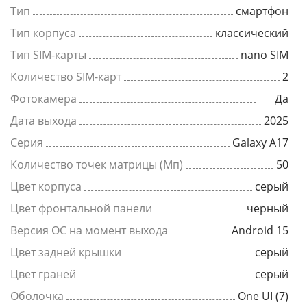
Тип
смартфон
Тип корпуса
классический
Тип SIM-карты
nano SIM
Количество SIM-карт
2
Фотокамера
Да
Дата выхода
2025
Серия
Galaxy A17
Количество точек матрицы (Мп)
50
Цвет корпуса
серый
Цвет фронтальной панели
черный
Версия ОС на момент выхода
Android 15
Цвет задней крышки
серый
Цвет граней
серый
Оболочка
One UI (7)