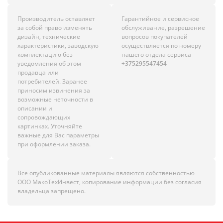
Производитель оставляет
Гарантийное и сервисное
за собой право изменять
обслуживание, разрешение
дизайн, технические
вопросов покупателей
характеристики, заводскую
осуществляется по номеру
комплектацию без
нашего отдела сервиса
уведомления об этом
+375295547454
продавца или
потребителей. Заранее
приносим извинения за
возможные неточности в
описании и
сопровождающих
картинках. Уточняйте
важные для Вас параметры
при оформлении заказа.
Все опубликованные материалы являются собственностью
ООО МакоТехИнвест, копирование информации без согласия
владельца запрещено.