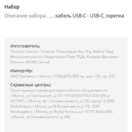
Набор
Описание набора
кабель USB-C - USB-C, скрепка
Изготовитель:
Тянжин Самсунг Телеком Технолоджи Ко., Лтд, Вейси Роад,
Микроэлектроникс Индастриал Парк ТЕДА, Ксиквин Дистрикт
Тянжин 300385, Китай
Импортёр:
ООО Триовист, г.Минск, ПОБЕДИТЕЛЕЙ пр., дом 100, оф. 203
Сервисные центры:
Пункт приема товара для гарантийного обслуживания:
г.Минск, ул.Притыцкого, д.105 +375295547454 ООО БРСЦ-
АСПИРС, г.Минск, пр-т Независимости, д.123, корпус 3; ООО
Мобайлрем, г.Минск, ул.М.Богдановича д.118; ООО
Кенфордбел, г.Минск, ул.Якуба Коласа, д.1; ЧТУП МобиЛАБ,
г.Минск, пр.Независимости, д. 46Б