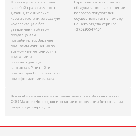
Производитель оставляет
Гарантийное и сервисное
за собой право изменять
обслуживание, разрешение
дизайн, технические
вопросов покупателей
характеристики, заводскую
осуществляется по номеру
комплектацию без
нашего отдела сервиса
уведомления об этом
+375295547454
продавца или
потребителей. Заранее
приносим извинения за
возможные неточности в
описании и
сопровождающих
картинках. Уточняйте
важные для Вас параметры
при оформлении заказа.
Все опубликованные материалы являются собственностью
ООО МакоТехИнвест, копирование информации без согласия
владельца запрещено.