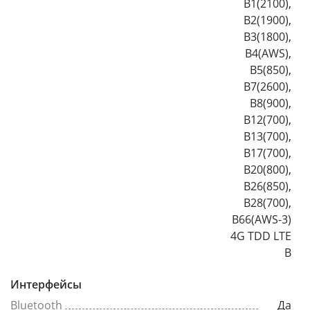
B1(2100),
B2(1900),
B3(1800),
B4(AWS),
B5(850),
B7(2600),
B8(900),
B12(700),
B13(700),
B17(700),
B20(800),
B26(850),
B28(700),
B66(AWS-3)
4G TDD LTE
B
Интерфейсы
Bluetooth
Да