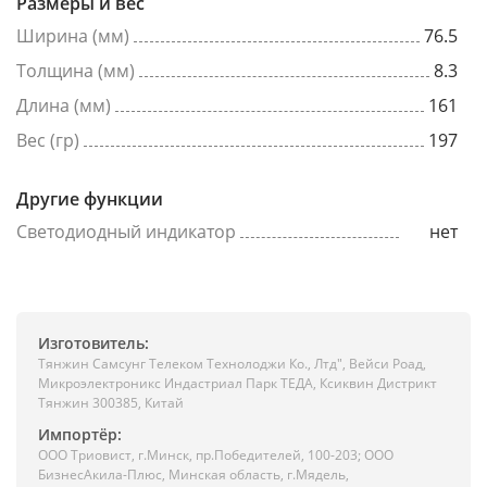
Размеры и вес
Ширина (мм)
76.5
Толщина (мм)
8.3
Длина (мм)
161
Вес (гр)
197
Другие функции
Светодиодный индикатор
нет
Изготовитель:
Тянжин Самсунг Телеком Технолоджи Ко., Лтд", Вейси Роад,
Микроэлектроникс Индастриал Парк ТЕДА, Ксиквин Дистрикт
Тянжин 300385, Китай
Импортёр:
ООО Триовист, г.Минск, пр.Победителей, 100-203; ООО
БизнесАкила-Плюс, Минская область, г.Мядель,