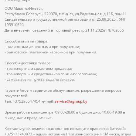
ООО МакоТехИнвест,
Республика Беларусь, 220070, г.Минск, ул.Радиальная, д.11Б, пом.11
Свидетельство о государственной регистрации от 25.09.2025г. УНП
193910620.
Дата внесения сведений в Торговый реестр 21.11.2025г. №762056
Способы оплаты товара:
- наличными денежными при получении;
- банковской платёжной карточкой при получении.
Способы доставки товара:
- транспортным средством продавца;
- транспортным средством компании-перевозчика;
- самовывоз из пункта выдача заказов.
Гарантийное и сервисное обслуживание, разрешение вопросов
покупателей:
Тел. +375295547454 e-mail:
service@agroup.by
Время работы колл-центра: 09:00-20:00 в будние дни, 10:00-19:00 в
выходные и праздничные.
Контакты уполномоченных органов по защите прав потребителей:
+375173743973 – администрация Партизанского р-на г.Минска, отдел