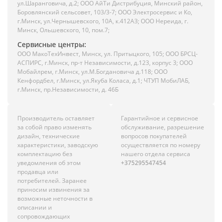
ул.Шаранговича, д.2; ООО АйТи Дистрибуция, Минский район,
Боровлянский сельсовет, 103/3-7; ООО Электросервис и Ко,
г.Минск, ул.Чернышевского, 10А, к.412АЗ; ООО Нереида, г.
Минск, Ольшевского, 10, пом.7;
Сервисные центры:
ООО МакоТехИнвест, Минск, ул. Притыцкого, 105; ООО БРСЦ-
АСПИРС, г.Минск, пр-т Независимости, д.123, корпус 3; ООО
Мобайлрем, г.Минск, ул.М.Богдановича д.118; ООО
Кенфордбел, г.Минск, ул.Якуба Коласа, д.1; ЧТУП МобиЛАБ,
г.Минск, пр.Независимости, д. 46Б
Производитель оставляет
Гарантийное и сервисное
за собой право изменять
обслуживание, разрешение
дизайн, технические
вопросов покупателей
характеристики, заводскую
осуществляется по номеру
комплектацию без
нашего отдела сервиса
уведомления об этом
+375295547454
продавца или
потребителей. Заранее
приносим извинения за
возможные неточности в
описании и
сопровождающих