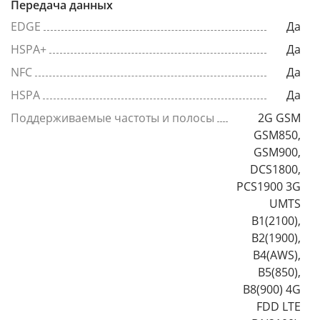
Передача данных
EDGE
Да
HSPA+
Да
NFC
Да
HSPA
Да
Поддерживаемые частоты и полосы
2G GSM
GSM850,
GSM900,
DCS1800,
PCS1900 3G
UMTS
B1(2100),
B2(1900),
B4(AWS),
B5(850),
B8(900) 4G
FDD LTE