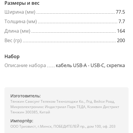
Размеры и вес
Ширина (мм)
77.5
Толщина (мм)
7.7
Длина (мм)
164
Вес (гр)
200
Набор
Описание набора
кабель USB-A - USB-C, скрепка
Изготовитель:
Тянжин Самсунг Телеком Технолоджи Ко., Лтд, Вейси Роад,
Микроэлектроникс Индастриал Парк ТЕДА, Ксиквин Дистрикт
Тянжин 300385, Китай
Импортёр:
ООО Триовист, г.Минск, ПОБЕДИТЕЛЕЙ пр., дом 100, оф. 203