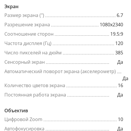
Экран
Размер экрана (")
6.7
Разрешение экрана
1080x2340
Соотношение сторон
19.5:9
Частота дисплея (Гц)
120
Число пикселей на дюйм
385
Сенсорный экран
Да
Автоматический поворот экрана (акселерометр)
Да
Количество цветов экрана
16
Постоянная работа экрана
Да
Объектив
Цифровой Zoom
10
Автофокусировка
Да