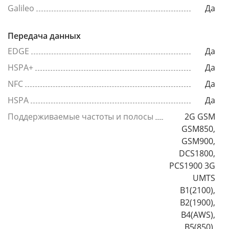
Galileo
Да
Передача данных
EDGE
Да
HSPA+
Да
NFC
Да
HSPA
Да
Поддерживаемые частоты и полосы
2G GSM
GSM850,
GSM900,
DCS1800,
PCS1900 3G
UMTS
B1(2100),
B2(1900),
B4(AWS),
B5(850),