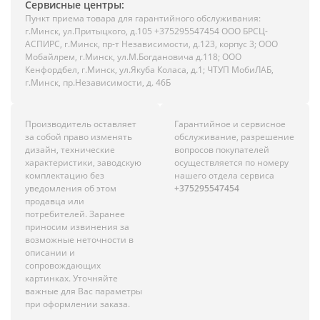
Сервисные центры:
Пункт приема товара для гарантийного обслуживания:
г.Минск, ул.Притыцкого, д.105 +375295547454 ООО БРСЦ-
АСПИРС, г.Минск, пр-т Независимости, д.123, корпус 3; ООО
Мобайлрем, г.Минск, ул.М.Богдановича д.118; ООО
Кенфордбел, г.Минск, ул.Якуба Коласа, д.1; ЧТУП МобиЛАБ,
г.Минск, пр.Независимости, д. 46Б
Производитель оставляет
Гарантийное и сервисное
за собой право изменять
обслуживание, разрешение
дизайн, технические
вопросов покупателей
характеристики, заводскую
осуществляется по номеру
комплектацию без
нашего отдела сервиса
уведомления об этом
+375295547454
продавца или
потребителей. Заранее
приносим извинения за
возможные неточности в
описании и
сопровождающих
картинках. Уточняйте
важные для Вас параметры
при оформлении заказа.