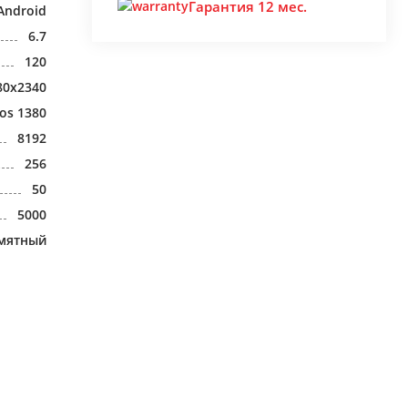
Гарантия 12 мес.
Android
6.7
120
80x2340
os 1380
8192
256
50
5000
мятный