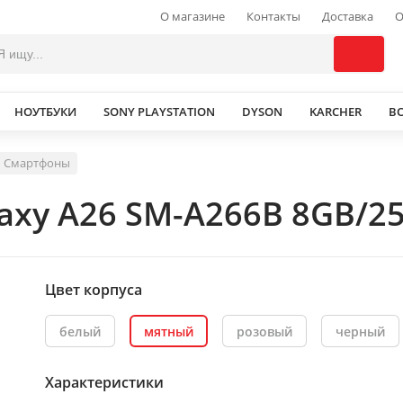
О магазине
Контакты
Доставка
О
НОУТБУКИ
SONY PLAYSTATION
DYSON
KARCHER
В
Смартфоны
axy A26 SM-A266B 8GB/2
Цвет корпуса
белый
мятный
розовый
черный
Характеристики