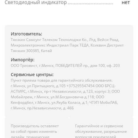
Светодиодный индикатор
нет
Изготовитель:
Тянжин Самсунг Телеком Технолоджи Ко., Лтд, Вейси Роад,
Микроэлектроникс Индастриал Парк ТЕДА, Ксиквин Дистрикт
Тянжин 300385, Китай
Импортёр:
ООО Триовист, г.Минск, ПОБЕДИТЕЛЕЙ пр., дом 100, оф. 203
Сервисные центры:
Пункт приема товара для гарантийного обслуживания:
г.Минск, ул.Притыцкого, д.105 +375295547454 ООО БРСЦ-
АСПИРС, г.Минск, пр-т Независимости, д.123, корпус 3; ООО
Мобайлрем, г.Минск, ул.М.Богдановича д.118; ООО
Кенфордбел, г.Минск, ул.Якуба Коласа, д.1; ЧТУП МобиЛАБ,
г.Минск, пр.Независимости, д. 46Б
Производитель оставляет
Гарантийное и сервисное
за собой право изменять
обслуживание, разрешение
дизайн, технические
вопросов покупателей