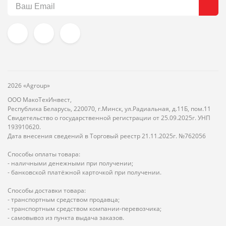
2026 «Agroup»
ООО МакоТехИнвест,
Республика Беларусь, 220070, г.Минск, ул.Радиальная, д.11Б, пом.11
Свидетельство о государственной регистрации от 25.09.2025г. УНП
193910620.
Дата внесения сведений в Торговый реестр 21.11.2025г. №762056
Способы оплаты товара:
- наличными денежными при получении;
- банковской платёжной карточкой при получении.
Способы доставки товара:
- транспортным средством продавца;
- транспортным средством компании-перевозчика;
- самовывоз из пункта выдача заказов.