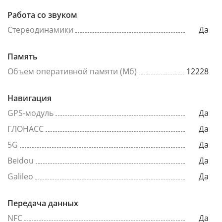
Работа со звуком
Стереодинамики
Да
Память
Объем оперативной памяти (Мб)
12228
Навигация
GPS-модуль
Да
ГЛОНАСС
Да
5G
Да
Beidou
Да
Galileo
Да
Передача данных
NFC
Да