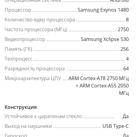
Операционная система
Android
Процессор
Samsung Exynos 1480
Количество ядер процессора
8
Частота процессора (МГц)
2750
Видеопроцессор
Samsung Xclipse 530
Память (Гб)
256
Техпроцесс
4
Разрядность процессора
64
Микроархитектура ЦПУ
ARM Cortex-A78 2750 МГц
+ ARM Cortex-A55 2050
МГц
Конструкция
Устойчивое к царапинам стекло
Да
Выход на наушники
USB Type-C
Гироскоп
Да