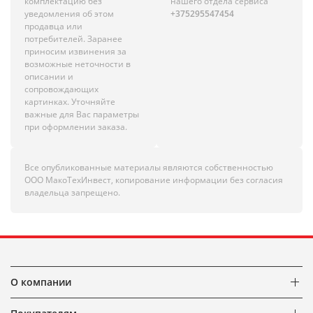
комплектацию без
нашего отдела сервиса
уведомления об этом
+375295547454
продавца или
потребителей. Заранее
приносим извинения за
возможные неточности в
описании и
сопровождающих
картинках. Уточняйте
важные для Вас параметры
при оформлении заказа.
Все опубликованные материалы являются собственностью
ООО МакоТехИнвест, копирование информации без согласия
владельца запрещено.
О компании