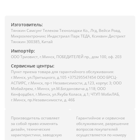
Изготовитель:
Тянжин Самсунг Телеком Технолоджи Ко., Лтд, Вейси Роад,
Микроэлектроникс Индастриал Парк ТЕДА, Ксиквин Дистрикт
Тянжин 300385, Китай
Импортёр:
ООО Триовист, г.Минск, ПОБЕДИТЕЛЕЙ пр., дом 100, оф. 203
Сервисные центры:
Пункт приема товара для гарантийного обслуживания:
г.Минск, ул.Притыцкого, д.105 +375295547454 ООО БРСЦ-
АСПИРС, г.Минск, пр-т Независимости, д.123, корпус 3; ООО
Мобайлрем, г.Минск, ул.М.Богдановича д.118; ООО
Кенфордбел, г.Минск, ул.Якуба Коласа, д.1; ЧТУП МобиЛАБ,
г.Минск, пр.Независимости, д. 46Б
Производитель оставляет
Гарантийное и сервисное
за собой право изменять
обслуживание, разрешение
дизайн, технические
вопросов покупателей
характеристики, заводскую
осуществляется по номеру