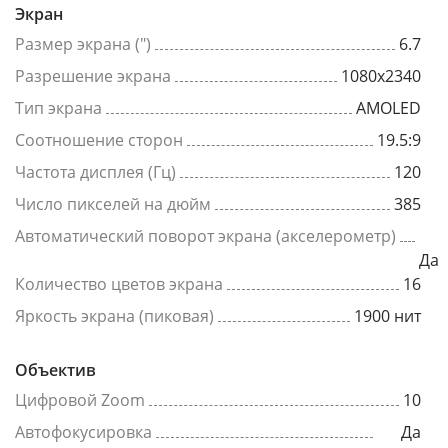
Экран
Размер экрана (")
6.7
Разрешение экрана
1080x2340
Тип экрана
AMOLED
Соотношение сторон
19.5:9
Частота дисплея (Гц)
120
Число пикселей на дюйм
385
Автоматический поворот экрана (акселерометр)
Да
Количество цветов экрана
16
Яркость экрана (пиковая)
1900 нит
Объектив
Цифровой Zoom
10
Автофокусировка
Да