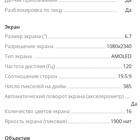
Датчик приближения
Да
Разблокировка по лицу
Да
Экран
Размер экрана (")
6.7
Разрешение экрана
1080x2340
Тип экрана
AMOLED
Частота дисплея (Гц)
120
Соотношение сторон
19.5:9
Число пикселей на дюйм
385
Автоматический поворот экрана (акселерометр)
Да
Количество цветов экрана
16
Яркость экрана (пиковая)
1900 нит
Объектив