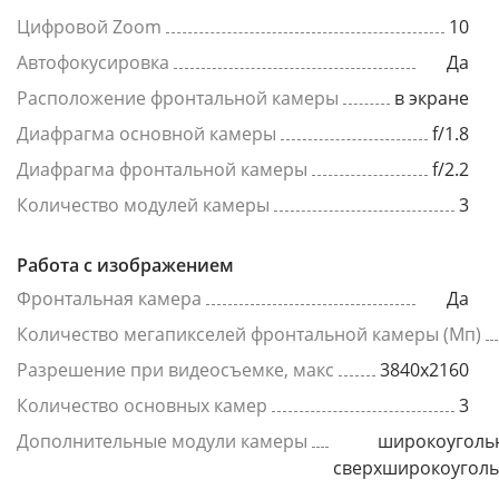
Цифровой Zoom
10
Автофокусировка
Да
Расположение фронтальной камеры
в экране
Диафрагма основной камеры
f/1.8
Диафрагма фронтальной камеры
f/2.2
Количество модулей камеры
3
Работа с изображением
Фронтальная камера
Да
Количество мегапикселей фронтальной камеры (Мп)
Разрешение при видеосъемке, макс
3840x2160
Количество основных камер
3
Дополнительные модули камеры
широкоуголь
сверхширокоугол