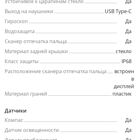
Устойчивое к царапинам стекло
Да
Выход на наушники
USB Type-C
Гироскоп
Да
Водозащита
Да
Сканер отпечатка пальца
Да
Материал задней крышки
стекло
Класс защиты
IP68
Расположение сканера отпечатка пальца
встроен
в
дисплей
Материал граней
пластик
Датчики
Компас
Да
Датчик освещенности
Да