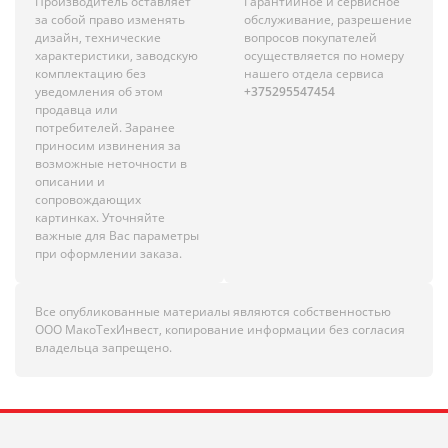
Производитель оставляет
Гарантийное и сервисное
за собой право изменять
обслуживание, разрешение
дизайн, технические
вопросов покупателей
характеристики, заводскую
осуществляется по номеру
комплектацию без
нашего отдела сервиса
уведомления об этом
+375295547454
продавца или
потребителей. Заранее
приносим извинения за
возможные неточности в
описании и
сопровождающих
картинках. Уточняйте
важные для Вас параметры
при оформлении заказа.
Все опубликованные материалы являются собственностью
ООО МакоТехИнвест, копирование информации без согласия
владельца запрещено.