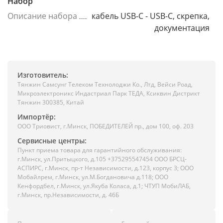
Набор
Описание набора
кабель USB-C - USB-C, скрепка,
документация
Изготовитель:
Тянжин Самсунг Телеком Технолоджи Ко., Лтд, Вейси Роад,
Микроэлектроникс Индастриал Парк ТЕДА, Ксиквин Дистрикт
Тянжин 300385, Китай
Импортёр:
ООО Триовист, г.Минск, ПОБЕДИТЕЛЕЙ пр., дом 100, оф. 203
Сервисные центры:
Пункт приема товара для гарантийного обслуживания:
г.Минск, ул.Притыцкого, д.105 +375295547454 ООО БРСЦ-
АСПИРС, г.Минск, пр-т Независимости, д.123, корпус 3; ООО
Мобайлрем, г.Минск, ул.М.Богдановича д.118; ООО
Кенфордбел, г.Минск, ул.Якуба Коласа, д.1; ЧТУП МобиЛАБ,
г.Минск, пр.Независимости, д. 46Б