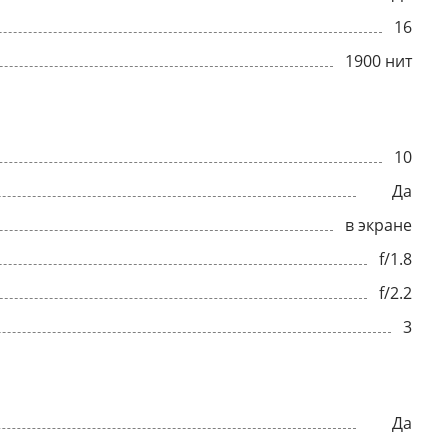
16
1900 нит
10
Да
в экране
f/1.8
f/2.2
3
Да