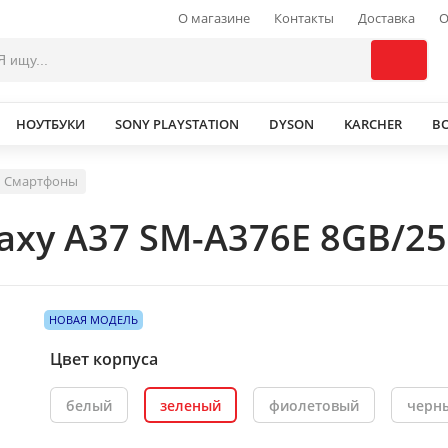
О магазине
Контакты
Доставка
О
НОУТБУКИ
SONY PLAYSTATION
DYSON
KARCHER
В
Смартфоны
axy A37 SM-A376E 8GB/25
НОВАЯ МОДЕЛЬ
Цвет корпуса
белый
зеленый
фиолетовый
черн