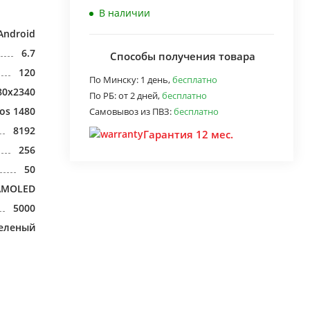
В наличии
Android
6.7
Способы получения товара
120
По Минску:
1 день,
бесплатно
80x2340
По РБ:
от 2 дней,
бесплатно
os 1480
Самовывоз из ПВЗ:
бесплатно
8192
Гарантия 12 мес.
256
50
AMOLED
5000
еленый