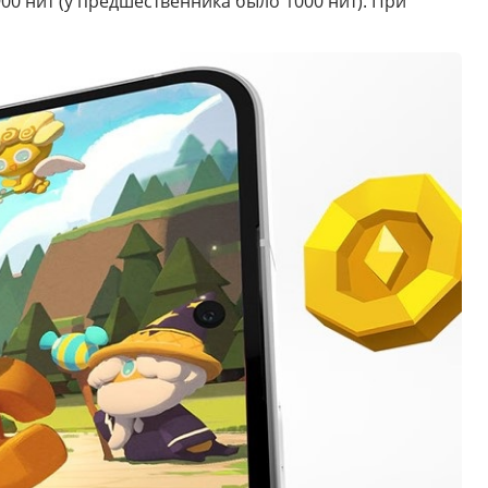
00 нит (у предшественника было 1000 нит). При