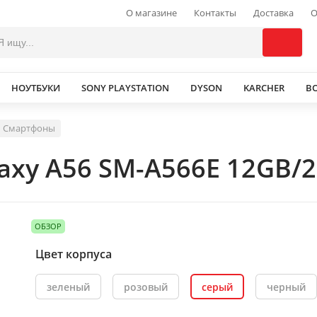
О магазине
Контакты
Доставка
О
НОУТБУКИ
SONY PLAYSTATION
DYSON
KARCHER
В
Смартфоны
xy A56 SM-A566E 12GB/2
ОБЗОР
Цвет корпуса
зеленый
розовый
серый
черный