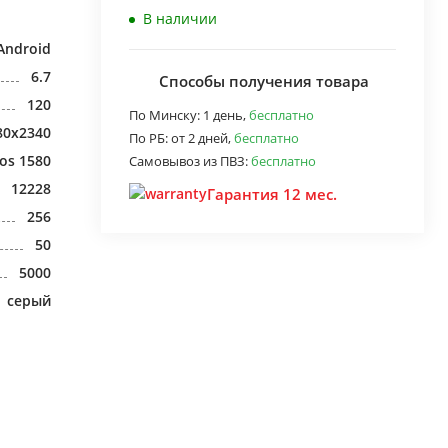
В наличии
Android
6.7
Способы получения товара
120
По Минску:
1 день,
бесплатно
80x2340
По РБ:
от 2 дней,
бесплатно
os 1580
Самовывоз из ПВЗ:
бесплатно
12228
Гарантия 12 мес.
256
50
5000
серый