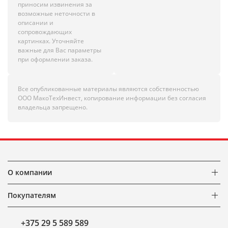
приносим извинения за
возможные неточности в
описании и
сопровождающих
картинках. Уточняйте
важные для Вас параметры
при оформлении заказа.
Все опубликованные материалы являются собственностью
ООО МакоТехИнвест, копирование информации без согласия
владельца запрещено.
О компании
Покупателям
+375 29 5 589 589