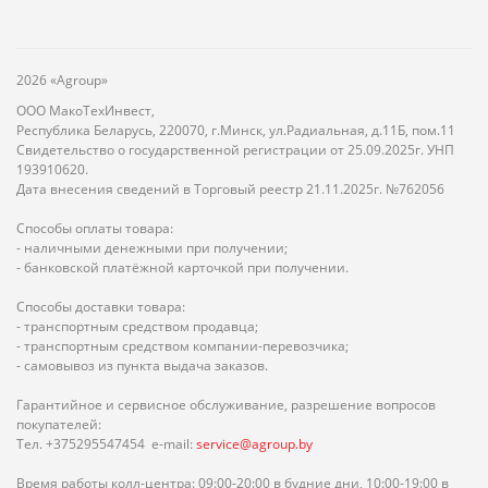
2026 «Agroup»
ООО МакоТехИнвест,
Республика Беларусь, 220070, г.Минск, ул.Радиальная, д.11Б, пом.11
Свидетельство о государственной регистрации от 25.09.2025г. УНП
193910620.
Дата внесения сведений в Торговый реестр 21.11.2025г. №762056
Способы оплаты товара:
- наличными денежными при получении;
- банковской платёжной карточкой при получении.
Способы доставки товара:
- транспортным средством продавца;
- транспортным средством компании-перевозчика;
- самовывоз из пункта выдача заказов.
Гарантийное и сервисное обслуживание, разрешение вопросов
покупателей:
Тел. +375295547454 e-mail:
service@agroup.by
Время работы колл-центра: 09:00-20:00 в будние дни, 10:00-19:00 в