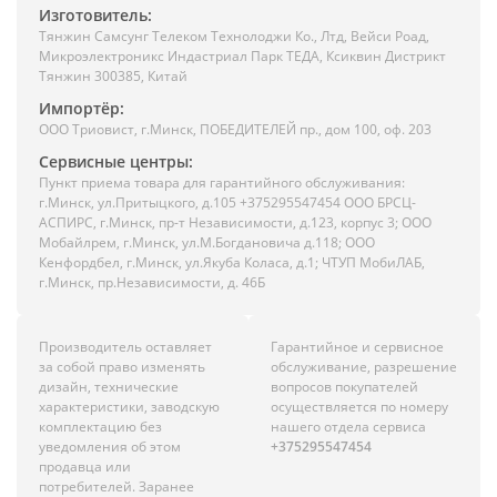
Изготовитель:
Тянжин Самсунг Телеком Технолоджи Ко., Лтд, Вейси Роад,
Микроэлектроникс Индастриал Парк ТЕДА, Ксиквин Дистрикт
Тянжин 300385, Китай
Импортёр:
ООО Триовист, г.Минск, ПОБЕДИТЕЛЕЙ пр., дом 100, оф. 203
Сервисные центры:
Пункт приема товара для гарантийного обслуживания:
г.Минск, ул.Притыцкого, д.105 +375295547454 ООО БРСЦ-
АСПИРС, г.Минск, пр-т Независимости, д.123, корпус 3; ООО
Мобайлрем, г.Минск, ул.М.Богдановича д.118; ООО
Кенфордбел, г.Минск, ул.Якуба Коласа, д.1; ЧТУП МобиЛАБ,
г.Минск, пр.Независимости, д. 46Б
Производитель оставляет
Гарантийное и сервисное
за собой право изменять
обслуживание, разрешение
дизайн, технические
вопросов покупателей
характеристики, заводскую
осуществляется по номеру
комплектацию без
нашего отдела сервиса
уведомления об этом
+375295547454
продавца или
потребителей. Заранее