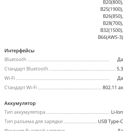
B20(800),
B25(1900),
B26(850),
B28(700),
B32(1500),
B66(AWS-3)
Интерфейсы
Bluetooth
Да
Стандарт Bluetooth
5.3
Wi-Fi
Да
Стандарт Wi-Fi
802.11 ax
Аккумулятор
Тип аккумулятора
Li-Ion
Тип разъема для зарядки
USB Type-C
Функция быстрой зарядки
Да