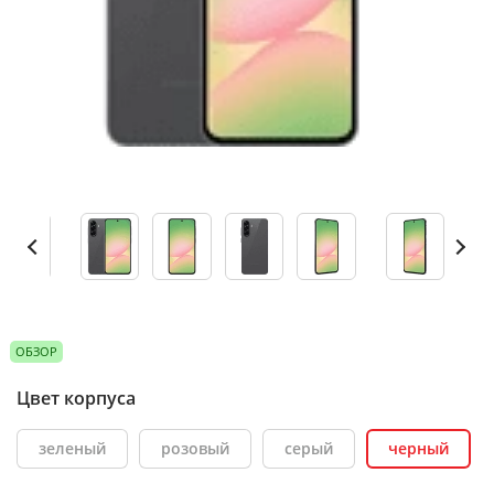
ОБЗОР
Цвет корпуса
зеленый
розовый
серый
черный