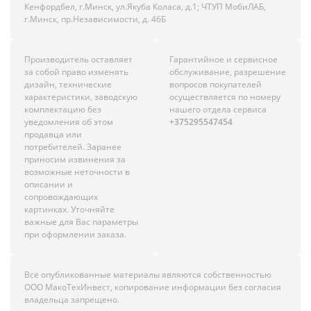
Кенфордбел, г.Минск, ул.Якуба Коласа, д.1; ЧТУП МобиЛАБ,
г.Минск, пр.Независимости, д. 46Б
Производитель оставляет
Гарантийное и сервисное
за собой право изменять
обслуживание, разрешение
дизайн, технические
вопросов покупателей
характеристики, заводскую
осуществляется по номеру
комплектацию без
нашего отдела сервиса
уведомления об этом
+375295547454
продавца или
потребителей. Заранее
приносим извинения за
возможные неточности в
описании и
сопровождающих
картинках. Уточняйте
важные для Вас параметры
при оформлении заказа.
Все опубликованные материалы являются собственностью
ООО МакоТехИнвест, копирование информации без согласия
владельца запрещено.