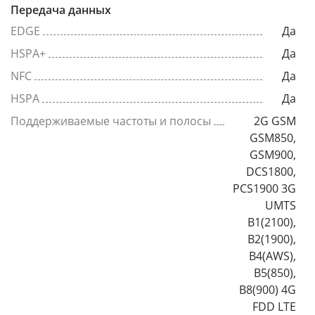
Передача данных
EDGE
Да
HSPA+
Да
NFC
Да
HSPA
Да
Поддерживаемые частоты и полосы
2G GSM
GSM850,
GSM900,
DCS1800,
PCS1900 3G
UMTS
B1(2100),
B2(1900),
B4(AWS),
B5(850),
B8(900) 4G
FDD LTE