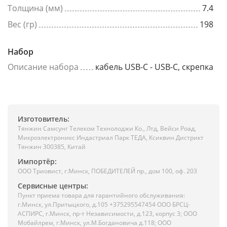
Толщина (мм)
7.4
Вес (гр)
198
Набор
Описание набора
кабель USB-C - USB-C, скрепка
Изготовитель:
Тянжин Самсунг Телеком Технолоджи Ко., Лтд, Вейси Роад,
Микроэлектроникс Индастриал Парк ТЕДА, Ксиквин Дистрикт
Тянжин 300385, Китай
Импортёр:
ООО Триовист, г.Минск, ПОБЕДИТЕЛЕЙ пр., дом 100, оф. 203
Сервисные центры:
Пункт приема товара для гарантийного обслуживания:
г.Минск, ул.Притыцкого, д.105 +375295547454 ООО БРСЦ-
АСПИРС, г.Минск, пр-т Независимости, д.123, корпус 3; ООО
Мобайлрем, г.Минск, ул.М.Богдановича д.118; ООО