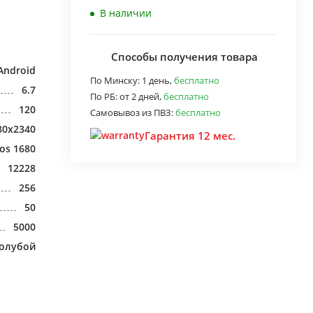
В наличии
Способы получения товара
Android
По Минску:
1 день,
бесплатно
6.7
По РБ:
от 2 дней,
бесплатно
120
Самовывоз из ПВЗ:
бесплатно
80x2340
Гарантия 12 мес.
os 1680
12228
256
50
5000
голубой