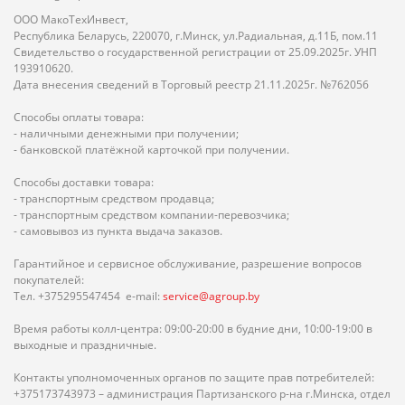
ООО МакоТехИнвест,
Республика Беларусь, 220070, г.Минск, ул.Радиальная, д.11Б, пом.11
Свидетельство о государственной регистрации от 25.09.2025г. УНП
193910620.
Дата внесения сведений в Торговый реестр 21.11.2025г. №762056
Способы оплаты товара:
- наличными денежными при получении;
- банковской платёжной карточкой при получении.
Способы доставки товара:
- транспортным средством продавца;
- транспортным средством компании-перевозчика;
- самовывоз из пункта выдача заказов.
Гарантийное и сервисное обслуживание, разрешение вопросов
покупателей:
Тел. +375295547454 e-mail:
service@agroup.by
Время работы колл-центра: 09:00-20:00 в будние дни, 10:00-19:00 в
выходные и праздничные.
Контакты уполномоченных органов по защите прав потребителей:
+375173743973 – администрация Партизанского р-на г.Минска, отдел