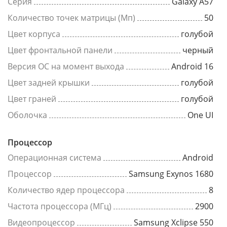
Серия
Galaxy A57
Количество точек матрицы (Мп)
50
Цвет корпуса
голубой
Цвет фронтальной панели
черный
Версия ОС на момент выхода
Android 16
Цвет задней крышки
голубой
Цвет граней
голубой
Оболочка
One UI
Процессор
Операционная система
Android
Процессор
Samsung Exynos 1680
Количество ядер процессора
8
Частота процессора (МГц)
2900
Видеопроцессор
Samsung Xclipse 550