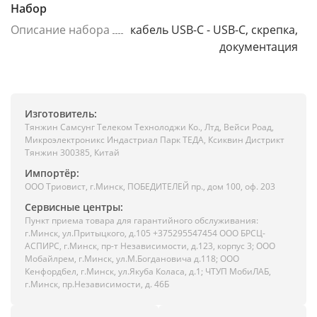
Набор
Описание набора
кабель USB-C - USB-C, скрепка,
документация
Изготовитель:
Тянжин Самсунг Телеком Технолоджи Ко., Лтд, Вейси Роад,
Микроэлектроникс Индастриал Парк ТЕДА, Ксиквин Дистрикт
Тянжин 300385, Китай
Импортёр:
ООО Триовист, г.Минск, ПОБЕДИТЕЛЕЙ пр., дом 100, оф. 203
Сервисные центры:
Пункт приема товара для гарантийного обслуживания:
г.Минск, ул.Притыцкого, д.105 +375295547454 ООО БРСЦ-
АСПИРС, г.Минск, пр-т Независимости, д.123, корпус 3; ООО
Мобайлрем, г.Минск, ул.М.Богдановича д.118; ООО
Кенфордбел, г.Минск, ул.Якуба Коласа, д.1; ЧТУП МобиЛАБ,
г.Минск, пр.Независимости, д. 46Б