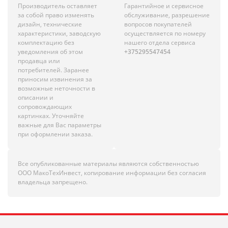
Производитель оставляет
Гарантийное и сервисное
за собой право изменять
обслуживание, разрешение
дизайн, технические
вопросов покупателей
характеристики, заводскую
осуществляется по номеру
комплектацию без
нашего отдела сервиса
уведомления об этом
+375295547454
продавца или
потребителей. Заранее
приносим извинения за
возможные неточности в
описании и
сопровождающих
картинках. Уточняйте
важные для Вас параметры
при оформлении заказа.
Все опубликованные материалы являются собственностью
ООО МакоТехИнвест, копирование информации без согласия
владельца запрещено.