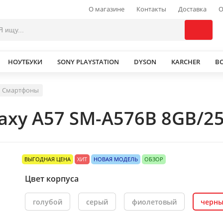
О магазине
Контакты
Доставка
О
НОУТБУКИ
SONY PLAYSTATION
DYSON
KARCHER
В
Смартфоны
xy A57 SM-A576B 8GB/25
ВЫГОДНАЯ ЦЕНА
ХИТ
НОВАЯ МОДЕЛЬ
ОБЗОР
Цвет корпуса
голубой
серый
фиолетовый
черн