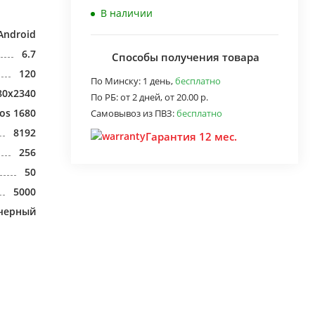
В наличии
Android
6.7
Способы получения товара
120
По Минску:
1 день,
бесплатно
80x2340
По РБ:
от 2 дней,
от 20.00 р.
os 1680
Самовывоз из ПВЗ:
бесплатно
8192
Гарантия 12 мес.
256
50
5000
черный