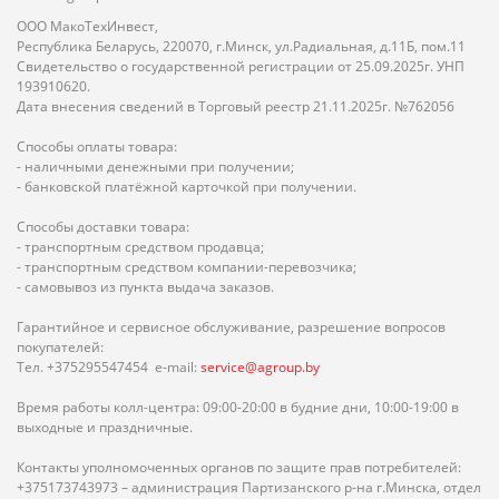
ООО МакоТехИнвест,
Республика Беларусь, 220070, г.Минск, ул.Радиальная, д.11Б, пом.11
Свидетельство о государственной регистрации от 25.09.2025г. УНП
193910620.
Дата внесения сведений в Торговый реестр 21.11.2025г. №762056
Способы оплаты товара:
- наличными денежными при получении;
- банковской платёжной карточкой при получении.
Способы доставки товара:
- транспортным средством продавца;
- транспортным средством компании-перевозчика;
- самовывоз из пункта выдача заказов.
Гарантийное и сервисное обслуживание, разрешение вопросов
покупателей:
Тел. +375295547454 e-mail:
service@agroup.by
Время работы колл-центра: 09:00-20:00 в будние дни, 10:00-19:00 в
выходные и праздничные.
Контакты уполномоченных органов по защите прав потребителей:
+375173743973 – администрация Партизанского р-на г.Минска, отдел