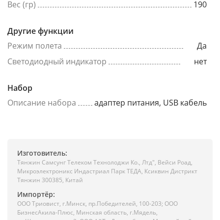
Вес (гр)
190
Другие функции
Режим полета
Да
Светодиодный индикатор
нет
Набор
Описание набора
адаптер питания, USB кабель
Изготовитель:
Тянжин Самсунг Телеком Технолоджи Ко., Лтд", Вейси Роад,
Микроэлектроникс Индастриал Парк ТЕДА, Ксиквин Дистрикт
Тянжин 300385, Китай
Импортёр:
ООО Триовист, г.Минск, пр.Победителей, 100-203; ООО
БизнесАкила-Плюс, Минская область, г.Мядель,