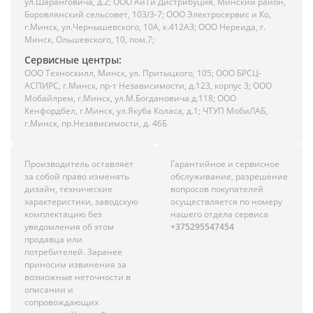
ул.Шаранговича, д.2; ООО АйТи Дистрибуция, Минский район,
Боровлянский сельсовет, 103/3-7; ООО Электросервис и Ко,
г.Минск, ул.Чернышевского, 10А, к.412АЗ; ООО Нереида, г.
Минск, Ольшевского, 10, пом.7;
Сервисные центры:
ООО Техноскилл, Минск, ул. Притыцкого, 105; ООО БРСЦ-
АСПИРС, г.Минск, пр-т Независимости, д.123, корпус 3; ООО
Мобайлрем, г.Минск, ул.М.Богдановича д.118; ООО
Кенфордбел, г.Минск, ул.Якуба Коласа, д.1; ЧТУП МобиЛАБ,
г.Минск, пр.Независимости, д. 46Б
Производитель оставляет
Гарантийное и сервисное
за собой право изменять
обслуживание, разрешение
дизайн, технические
вопросов покупателей
характеристики, заводскую
осуществляется по номеру
комплектацию без
нашего отдела сервиса
уведомления об этом
+375295547454
продавца или
потребителей. Заранее
приносим извинения за
возможные неточности в
описании и
сопровождающих