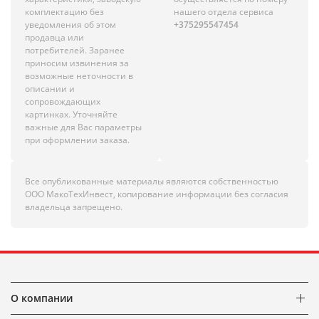
комплектацию без
нашего отдела сервиса
уведомления об этом
+375295547454
продавца или
потребителей. Заранее
приносим извинения за
возможные неточности в
описании и
сопровождающих
картинках. Уточняйте
важные для Вас параметры
при оформлении заказа.
Все опубликованные материалы являются собственностью
ООО МакоТехИнвест, копирование информации без согласия
владельца запрещено.
О компании