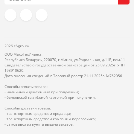
2026 «Agroup»
ООО МакоТехИнвест,
Республика Беларусь, 220070, г.Минск, ул.Радиальная, д.11Б, пом.11
Свидетельство о государственной регистрации от 25.09.2025г. УНП
193910620.
Дата внесения сведений в Торговый реестр 21.11.2025г. №762056
Способы оплаты товара:
- наличными денежными при получении;
- банковской платёжной карточкой при получении.
Способы доставки товара:
- транспортным средством продавца;
- транспортным средством компании-перевозчика;
- самовывоз из пункта выдача заказов.