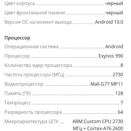
Цвет корпуса
черный
Цвет фронтальной панели
черный
Версия ОС на момент выхода
Android 10.0
Процессор
Операционная система
Android
Процессор
Exynos 990
Количество ядер процессора
8
Частота процессора (МГц)
2730
Видеопроцессор
Mali-G77 MP11
Память (Гб)
128
Техпроцесс
7
Разрядность процессора
64
Микроархитектура ЦПУ
ARM Custom CPU 2730
МГц + Cortex-A76 2600