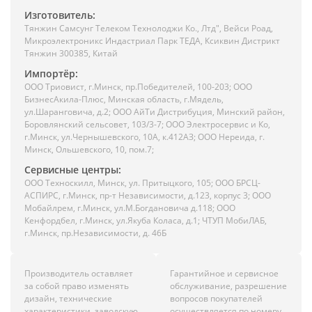
Изготовитель:
Тянжин Самсунг Телеком Технолоджи Ко., Лтд", Вейси Роад,
Микроэлектроникс Индастриал Парк ТЕДА, Ксиквин Дистрикт
Тянжин 300385, Китай
Импортёр:
ООО Триовист, г.Минск, пр.Победителей, 100-203; ООО
БизнесАкила-Плюс, Минская область, г.Мядель,
ул.Шаранговича, д.2; ООО АйТи Дистрибуция, Минский район,
Боровлянский сельсовет, 103/3-7; ООО Электросервис и Ко,
г.Минск, ул.Чернышевского, 10А, к.412АЗ; ООО Нереида, г.
Минск, Ольшевского, 10, пом.7;
Сервисные центры:
ООО Техноскилл, Минск, ул. Притыцкого, 105; ООО БРСЦ-
АСПИРС, г.Минск, пр-т Независимости, д.123, корпус 3; ООО
Мобайлрем, г.Минск, ул.М.Богдановича д.118; ООО
Кенфордбел, г.Минск, ул.Якуба Коласа, д.1; ЧТУП МобиЛАБ,
г.Минск, пр.Независимости, д. 46Б
Производитель оставляет
Гарантийное и сервисное
за собой право изменять
обслуживание, разрешение
дизайн, технические
вопросов покупателей
характеристики, заводскую
осуществляется по номеру