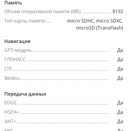
Память
Объем оперативной памяти (Мб)
8192
Тип карты памяти
micro SDHC, micro SDXC,
microSD (TransFlash)
Навигация
GPS-модуль
Да
ГЛОНАСС
Да
LTE
Да
Beidou
Да
Передача данных
EDGE
Да
HSPA+
Да
ANT+
Да
NFC
Да